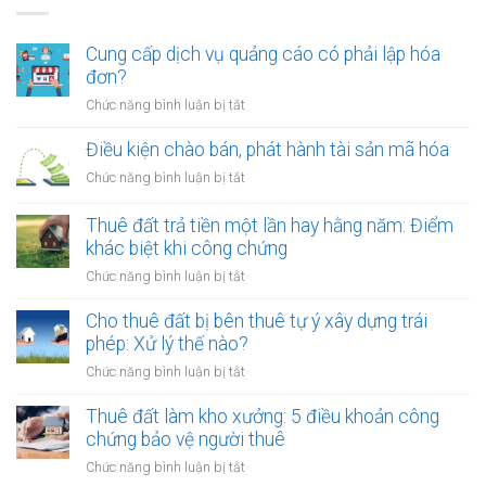
Cung cấp dịch vụ quảng cáo có phải lập hóa
đơn?
ở
Chức năng bình luận bị tắt
Cung
cấp
Điều kiện chào bán, phát hành tài sản mã hóa
dịch
ở
Chức năng bình luận bị tắt
vụ
Điều
quảng
kiện
Thuê đất trả tiền một lần hay hằng năm: Điểm
cáo
chào
khác biệt khi công chứng
có
bán,
phải
ở
Chức năng bình luận bị tắt
phát
lập
Thuê
hành
hóa
đất
Cho thuê đất bị bên thuê tự ý xây dựng trái
tài
đơn?
trả
phép: Xử lý thế nào?
sản
tiền
mã
ở
Chức năng bình luận bị tắt
một
hóa
Cho
lần
thuê
Thuê đất làm kho xưởng: 5 điều khoản công
hay
đất
chứng bảo vệ người thuê
hằng
bị
năm:
ở
Chức năng bình luận bị tắt
bên
Điểm