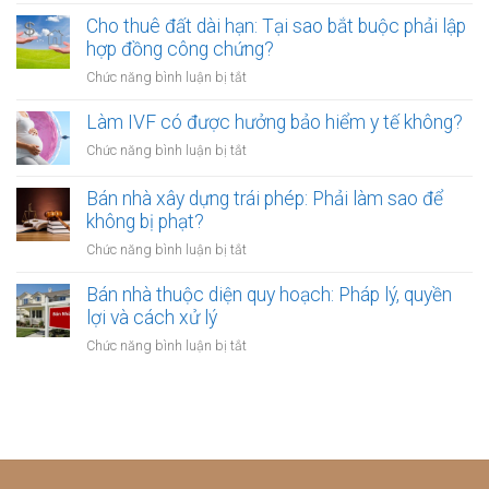
Thuê
thuê
khác
đất
Cho thuê đất dài hạn: Tại sao bắt buộc phải lập
tự
biệt
làm
hợp đồng công chứng?
ý
khi
kho
xây
ở
Chức năng bình luận bị tắt
công
xưởng:
dựng
Cho
chứng
5
trái
thuê
Làm IVF có được hưởng bảo hiểm y tế không?
điều
phép:
đất
khoản
ở
Chức năng bình luận bị tắt
Xử
dài
công
Làm
lý
hạn:
chứng
IVF
Bán nhà xây dựng trái phép: Phải làm sao để
thế
Tại
bảo
có
nào?
không bị phạt?
sao
vệ
được
bắt
ở
Chức năng bình luận bị tắt
người
hưởng
buộc
Bán
thuê
bảo
phải
nhà
Bán nhà thuộc diện quy hoạch: Pháp lý, quyền
hiểm
lập
xây
lợi và cách xử lý
y
hợp
dựng
tế
ở
Chức năng bình luận bị tắt
đồng
trái
không?
Bán
công
phép:
nhà
chứng?
Phải
thuộc
làm
diện
sao
quy
để
hoạch:
không