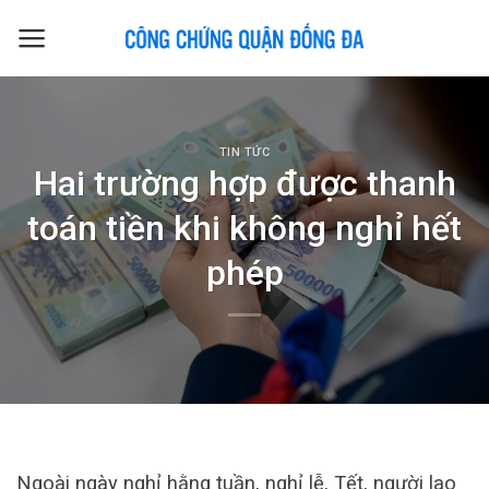
Skip
to
content
TIN TỨC
Hai trường hợp được thanh
toán tiền khi không nghỉ hết
phép
Ngoài ngày nghỉ hằng tuần, nghỉ lễ, Tết, người lao