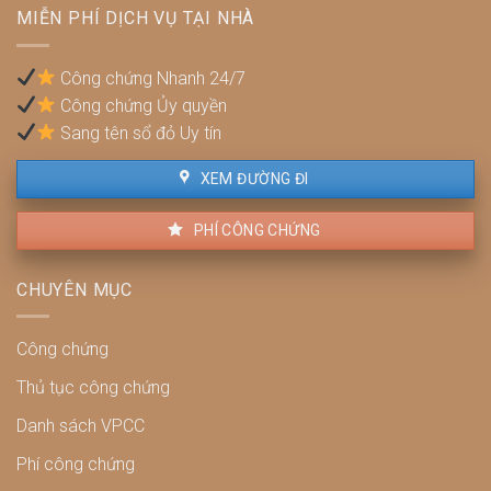
Pháp
bị
MIỄN PHÍ DỊCH VỤ TẠI NHÀ
lý,
phạt?
quyền
lợi
Công chứng Nhanh 24/7
và
Công chứng Ủy quyền
cách
xử
Sang tên sổ đỏ Uy tín
lý
XEM ĐƯỜNG ĐI
PHÍ CÔNG CHỨNG
CHUYÊN MỤC
Công chứng
Thủ tục công chứng
Danh sách VPCC
Phí công chứng