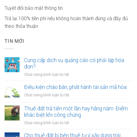
Tuyệt đối bảo mật thông tin.
Trả lại 100% tiền phí nếu không hoàn thành đúng và đầy đủ
theo thỏa thuận.
TIN MỚI
Cung cấp dịch vụ quảng cáo có phải lập hóa
đơn?
ở
Chức năng bình luận bị tắt
Cung
cấp
Điều kiện chào bán, phát hành tài sản mã hóa
dịch
ở
Chức năng bình luận bị tắt
vụ
Điều
quảng
kiện
Thuê đất trả tiền một lần hay hằng năm: Điểm
cáo
chào
khác biệt khi công chứng
có
bán,
phải
ở
Chức năng bình luận bị tắt
phát
lập
Thuê
hành
hóa
đất
Cho thuê đất bị bên thuê tự ý xây dựng trái
tài