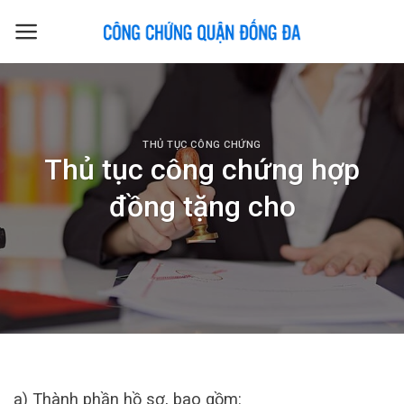
Skip
to
content
THỦ TỤC CÔNG CHỨNG
Thủ tục công chứng hợp
đồng tặng cho
a) Thành phần hồ sơ, bao gồm: