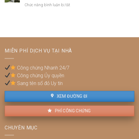
dựng
tế
ở
Chức năng bình luận bị tắt
đồng
trái
không?
Bán
công
phép:
nhà
chứng?
Phải
thuộc
làm
diện
sao
quy
để
hoạch:
không
Pháp
bị
MIỄN PHÍ DỊCH VỤ TẠI NHÀ
lý,
phạt?
quyền
lợi
Công chứng Nhanh 24/7
và
Công chứng Ủy quyền
cách
xử
Sang tên sổ đỏ Uy tín
lý
XEM ĐƯỜNG ĐI
PHÍ CÔNG CHỨNG
CHUYÊN MỤC