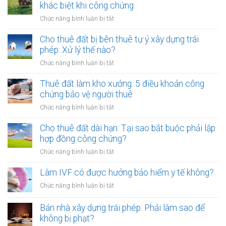
chào
khác biệt khi công chứng
có
bán,
phải
ở
Chức năng bình luận bị tắt
phát
lập
Thuê
hành
hóa
đất
Cho thuê đất bị bên thuê tự ý xây dựng trái
tài
đơn?
trả
phép: Xử lý thế nào?
sản
tiền
mã
ở
Chức năng bình luận bị tắt
một
hóa
Cho
lần
thuê
Thuê đất làm kho xưởng: 5 điều khoản công
hay
đất
chứng bảo vệ người thuê
hằng
bị
năm:
ở
Chức năng bình luận bị tắt
bên
Điểm
Thuê
thuê
khác
đất
Cho thuê đất dài hạn: Tại sao bắt buộc phải lập
tự
biệt
làm
hợp đồng công chứng?
ý
khi
kho
xây
ở
Chức năng bình luận bị tắt
công
xưởng:
dựng
Cho
chứng
5
trái
thuê
Làm IVF có được hưởng bảo hiểm y tế không?
điều
phép:
đất
khoản
ở
Chức năng bình luận bị tắt
Xử
dài
công
Làm
lý
hạn:
chứng
IVF
Bán nhà xây dựng trái phép: Phải làm sao để
thế
Tại
bảo
có
nào?
không bị phạt?
sao
vệ
được