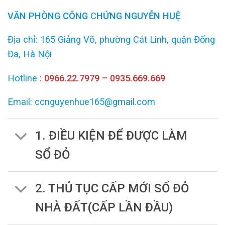
VĂN PHÒNG
CÔNG
C
HỨNG NGUYỄN HUỆ
Địa chỉ: 165 Giảng Võ, phường Cát Linh, quận Đống
Đa, Hà Nội
Hotline
:
0966.22.7979 – 0935.669.669
Email: ccnguyenhue165@gmail.com
1. ĐIỀU KIỆN ĐỂ ĐƯỢC LÀM
SỔ ĐỎ
2. THỦ TỤC CẤP MỚI SỔ ĐỎ
NHÀ ĐẤT(CẤP LẦN ĐẦU)