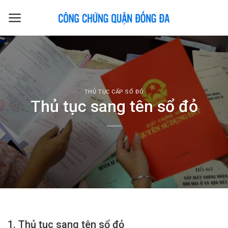
Skip
to
content
THỦ TỤC CẤP SỔ ĐỎ
Thủ tục sang tên sổ đỏ
1. Thủ tục sang tên sổ đỏ