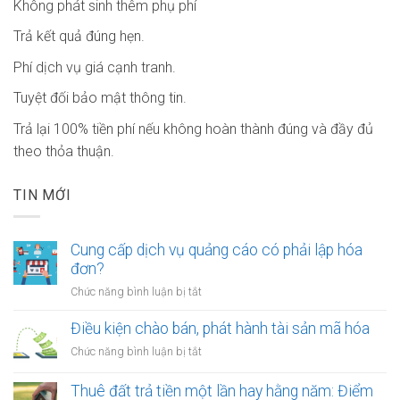
Không phát sinh thêm phụ phí
Trả kết quả đúng hẹn.
Phí dịch vụ giá cạnh tranh.
Tuyệt đối bảo mật thông tin.
Trả lại 100% tiền phí nếu không hoàn thành đúng và đầy đủ
theo thỏa thuận.
TIN MỚI
Cung cấp dịch vụ quảng cáo có phải lập hóa
đơn?
ở
Chức năng bình luận bị tắt
Cung
cấp
Điều kiện chào bán, phát hành tài sản mã hóa
dịch
ở
Chức năng bình luận bị tắt
vụ
Điều
quảng
kiện
Thuê đất trả tiền một lần hay hằng năm: Điểm
cáo