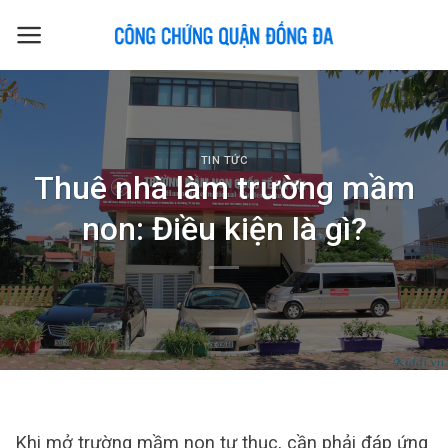
Skip
to
content
TIN TỨC
Thuê nhà làm trường mầm
non: Điều kiện là gì?
Khi mở trường mầm non tư thục, cần phải đáp ứng