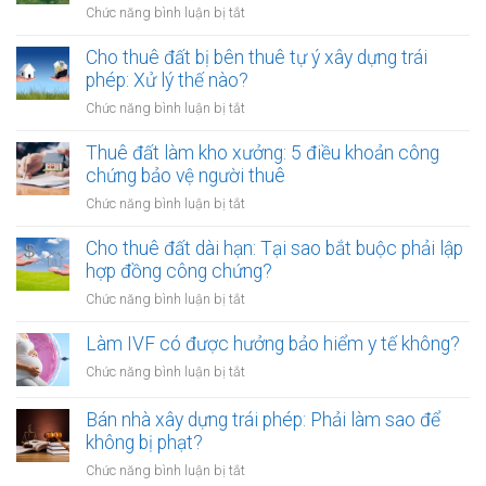
phải
ở
Chức năng bình luận bị tắt
phát
lập
Thuê
hành
hóa
đất
Cho thuê đất bị bên thuê tự ý xây dựng trái
tài
đơn?
trả
phép: Xử lý thế nào?
sản
tiền
mã
ở
Chức năng bình luận bị tắt
một
hóa
Cho
lần
thuê
Thuê đất làm kho xưởng: 5 điều khoản công
hay
đất
chứng bảo vệ người thuê
hằng
bị
năm:
ở
Chức năng bình luận bị tắt
bên
Điểm
Thuê
thuê
khác
đất
Cho thuê đất dài hạn: Tại sao bắt buộc phải lập
tự
biệt
làm
hợp đồng công chứng?
ý
khi
kho
xây
ở
Chức năng bình luận bị tắt
công
xưởng:
dựng
Cho
chứng
5
trái
thuê
Làm IVF có được hưởng bảo hiểm y tế không?
điều
phép:
đất
khoản
ở
Chức năng bình luận bị tắt
Xử
dài
công
Làm
lý
hạn:
chứng
IVF
Bán nhà xây dựng trái phép: Phải làm sao để
thế
Tại
bảo
có
nào?
không bị phạt?
sao
vệ
được
bắt
ở
Chức năng bình luận bị tắt
người
hưởng
buộc