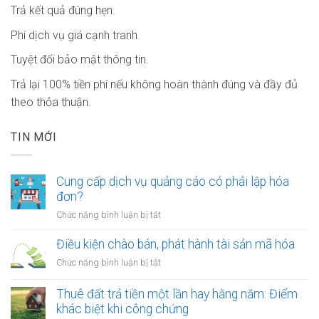
Trả kết quả đúng hẹn.
Phí dịch vụ giá cạnh tranh.
Tuyệt đối bảo mật thông tin.
Trả lại 100% tiền phí nếu không hoàn thành đúng và đầy đủ
theo thỏa thuận.
TIN MỚI
Cung cấp dịch vụ quảng cáo có phải lập hóa
đơn?
ở
Chức năng bình luận bị tắt
Cung
cấp
Điều kiện chào bán, phát hành tài sản mã hóa
dịch
ở
Chức năng bình luận bị tắt
vụ
Điều
quảng
kiện
Thuê đất trả tiền một lần hay hằng năm: Điểm
cáo
chào
khác biệt khi công chứng
có
bán,