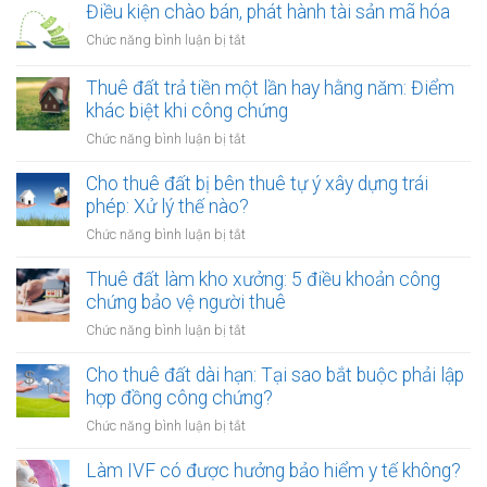
cấp
Điều kiện chào bán, phát hành tài sản mã hóa
dịch
ở
Chức năng bình luận bị tắt
vụ
Điều
quảng
kiện
Thuê đất trả tiền một lần hay hằng năm: Điểm
cáo
chào
khác biệt khi công chứng
có
bán,
phải
ở
Chức năng bình luận bị tắt
phát
lập
Thuê
hành
hóa
đất
Cho thuê đất bị bên thuê tự ý xây dựng trái
tài
đơn?
trả
phép: Xử lý thế nào?
sản
tiền
mã
ở
Chức năng bình luận bị tắt
một
hóa
Cho
lần
thuê
Thuê đất làm kho xưởng: 5 điều khoản công
hay
đất
chứng bảo vệ người thuê
hằng
bị
năm:
ở
Chức năng bình luận bị tắt
bên
Điểm
Thuê
thuê
khác
đất
Cho thuê đất dài hạn: Tại sao bắt buộc phải lập
tự
biệt
làm
hợp đồng công chứng?
ý
khi
kho
xây
ở
Chức năng bình luận bị tắt
công
xưởng:
dựng
Cho
chứng
5
trái
thuê
Làm IVF có được hưởng bảo hiểm y tế không?
điều
phép:
đất