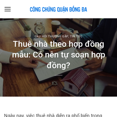
Skip
to
content
CÂU HỎI THƯỜNG GẶP
,
TIN TỨC
Thuê nhà theo hợp đồng
mẫu: Có nên tự soạn hợp
đồng?
Ngày nay, việc thuê nhà diễn ra phổ biến trong