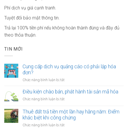
Phí dịch vụ giá cạnh tranh.
Tuyệt đối bảo mật thông tin.
Trả lại 100% tiền phí nếu không hoàn thành đúng và đầy đủ
theo thỏa thuận.
TIN MỚI
Cung cấp dịch vụ quảng cáo có phải lập hóa
đơn?
ở
Chức năng bình luận bị tắt
Cung
cấp
Điều kiện chào bán, phát hành tài sản mã hóa
dịch
ở
Chức năng bình luận bị tắt
vụ
Điều
quảng
kiện
Thuê đất trả tiền một lần hay hằng năm: Điểm
cáo
chào
khác biệt khi công chứng
có
bán,
phải
ở
Chức năng bình luận bị tắt
phát