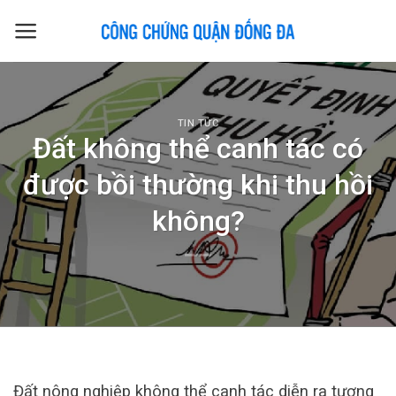
Skip
to
content
TIN TỨC
Đất không thể canh tác có
được bồi thường khi thu hồi
không?
Đất nông nghiệp không thể canh tác diễn ra tương