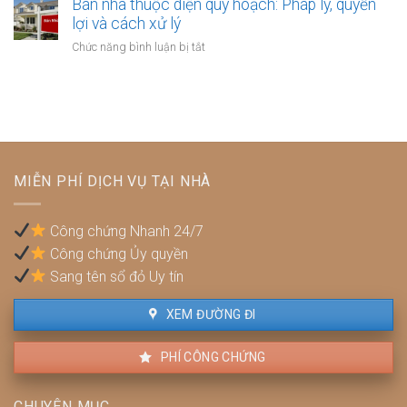
nhà
Bán nhà thuộc diện quy hoạch: Pháp lý, quyền
hiểm
lập
xây
lợi và cách xử lý
y
hợp
dựng
tế
ở
Chức năng bình luận bị tắt
đồng
trái
không?
Bán
công
phép:
nhà
chứng?
Phải
thuộc
làm
diện
sao
quy
để
hoạch:
không
Pháp
bị
MIỄN PHÍ DỊCH VỤ TẠI NHÀ
lý,
phạt?
quyền
lợi
Công chứng Nhanh 24/7
và
Công chứng Ủy quyền
cách
xử
Sang tên sổ đỏ Uy tín
lý
XEM ĐƯỜNG ĐI
PHÍ CÔNG CHỨNG
CHUYÊN MỤC