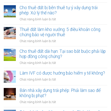
lập
Thuê
hành
hóa
đất
Cho thuê đất bị bên thuê tự ý xây dựng trái
tài
đơn?
trả
phép: Xử lý thế nào?
sản
tiền
mã
ở
Chức năng bình luận bị tắt
một
hóa
Cho
lần
thuê
Thuê đất làm kho xưởng: 5 điều khoản công
hay
đất
chứng bảo vệ người thuê
hằng
bị
năm:
ở
Chức năng bình luận bị tắt
bên
Điểm
Thuê
thuê
khác
đất
Cho thuê đất dài hạn: Tại sao bắt buộc phải lập
tự
biệt
làm
hợp đồng công chứng?
ý
khi
kho
xây
ở
Chức năng bình luận bị tắt
công
xưởng:
dựng
Cho
chứng
5
trái
thuê
Làm IVF có được hưởng bảo hiểm y tế không?
điều
phép:
đất
khoản
ở
Chức năng bình luận bị tắt
Xử
dài
công
Làm
lý
hạn:
chứng
IVF
Bán nhà xây dựng trái phép: Phải làm sao để
thế
Tại
bảo
có
nào?
không bị phạt?
sao
vệ
được
bắt
ở
Chức năng bình luận bị tắt
người
hưởng
buộc
Bán
thuê
bảo
phải