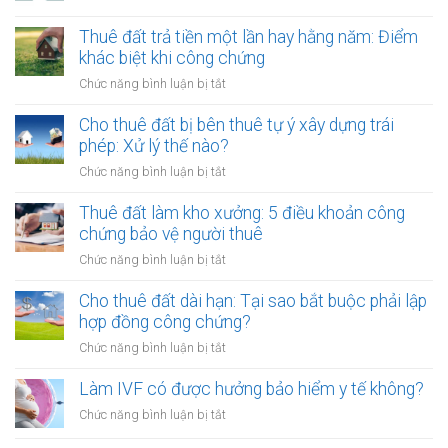
vụ
Điều
quảng
kiện
Thuê đất trả tiền một lần hay hằng năm: Điểm
cáo
chào
khác biệt khi công chứng
có
bán,
phải
ở
Chức năng bình luận bị tắt
phát
lập
Thuê
hành
hóa
đất
Cho thuê đất bị bên thuê tự ý xây dựng trái
tài
đơn?
trả
phép: Xử lý thế nào?
sản
tiền
mã
ở
Chức năng bình luận bị tắt
một
hóa
Cho
lần
thuê
Thuê đất làm kho xưởng: 5 điều khoản công
hay
đất
chứng bảo vệ người thuê
hằng
bị
năm:
ở
Chức năng bình luận bị tắt
bên
Điểm
Thuê
thuê
khác
đất
Cho thuê đất dài hạn: Tại sao bắt buộc phải lập
tự
biệt
làm
hợp đồng công chứng?
ý
khi
kho
xây
ở
Chức năng bình luận bị tắt
công
xưởng:
dựng
Cho
chứng
5
trái
thuê
Làm IVF có được hưởng bảo hiểm y tế không?
điều
phép:
đất
khoản
ở
Chức năng bình luận bị tắt
Xử
dài
công
Làm
lý
hạn: