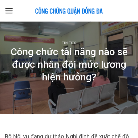
Skip
to
content
TIN TỨC
Công chức tài năng nào sẽ
được nhân đôi mức lương
hiện hưởng?
Bộ Nội vụ đang dự thảo Nghị định đề xuất chế độ