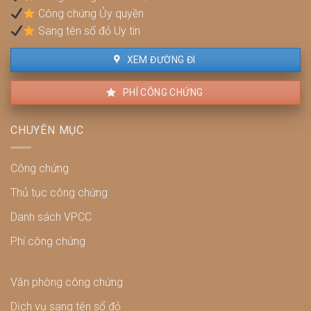
và
Công chứng Ủy quyền
cách
xử
Sang tên sổ đỏ Uy tín
lý
XEM ĐƯỜNG ĐI
PHÍ CÔNG CHỨNG
CHUYÊN MỤC
Công chứng
Thủ tục công chứng
Danh sách VPCC
Phí công chứng
Văn phòng công chứng
Dịch vụ sang tên sổ đỏ