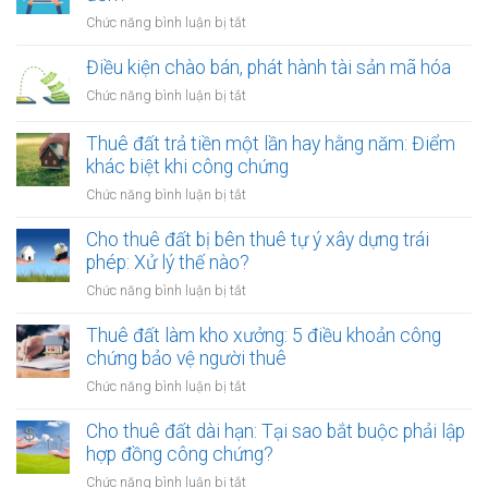
ở
Chức năng bình luận bị tắt
Cung
cấp
Điều kiện chào bán, phát hành tài sản mã hóa
dịch
ở
Chức năng bình luận bị tắt
vụ
Điều
quảng
kiện
Thuê đất trả tiền một lần hay hằng năm: Điểm
cáo
chào
khác biệt khi công chứng
có
bán,
phải
ở
Chức năng bình luận bị tắt
phát
lập
Thuê
hành
hóa
đất
Cho thuê đất bị bên thuê tự ý xây dựng trái
tài
đơn?
trả
phép: Xử lý thế nào?
sản
tiền
mã
ở
Chức năng bình luận bị tắt
một
hóa
Cho
lần
thuê
Thuê đất làm kho xưởng: 5 điều khoản công
hay
đất
chứng bảo vệ người thuê
hằng
bị
năm:
ở
Chức năng bình luận bị tắt
bên
Điểm
Thuê
thuê
khác
đất
Cho thuê đất dài hạn: Tại sao bắt buộc phải lập
tự
biệt
làm
hợp đồng công chứng?
ý
khi
kho
xây
ở
Chức năng bình luận bị tắt
công