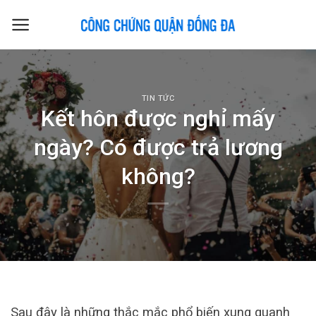
Skip
to
content
TIN TỨC
Kết hôn được nghỉ mấy
ngày? Có được trả lương
không?
Sau đây là những thắc mắc phổ biến xung quanh