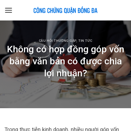
Skip
to
content
CÂU HỎI THƯỜNG GẶP
,
TIN TỨC
Không có hợp đồng góp vốn
bằng văn bản có được chia
lợi nhuận?
Trong thực tiễn kinh doanh, nhiều người góp vốn