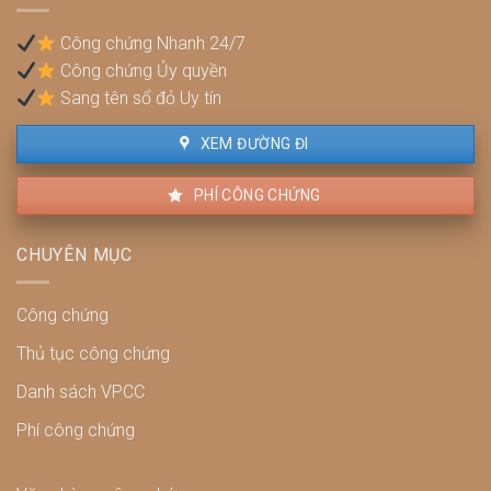
quyền
lợi
Công chứng Nhanh 24/7
và
Công chứng Ủy quyền
cách
xử
Sang tên sổ đỏ Uy tín
lý
XEM ĐƯỜNG ĐI
PHÍ CÔNG CHỨNG
CHUYÊN MỤC
Công chứng
Thủ tục công chứng
Danh sách VPCC
Phí công chứng