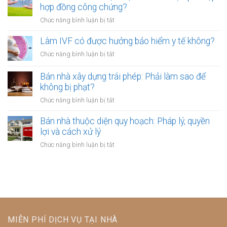
biệt
làm
hợp đồng công chứng?
ý
khi
kho
xây
ở
Chức năng bình luận bị tắt
công
xưởng:
dựng
Cho
chứng
5
trái
thuê
Làm IVF có được hưởng bảo hiểm y tế không?
điều
phép:
đất
khoản
ở
Chức năng bình luận bị tắt
Xử
dài
công
Làm
lý
hạn:
chứng
IVF
Bán nhà xây dựng trái phép: Phải làm sao để
thế
Tại
bảo
có
nào?
không bị phạt?
sao
vệ
được
bắt
ở
Chức năng bình luận bị tắt
người
hưởng
buộc
Bán
thuê
bảo
phải
nhà
Bán nhà thuộc diện quy hoạch: Pháp lý, quyền
hiểm
lập
xây
lợi và cách xử lý
y
hợp
dựng
tế
ở
Chức năng bình luận bị tắt
đồng
trái
không?
Bán
công
phép:
nhà
chứng?
Phải
thuộc
làm
diện
sao
quy
để
hoạch:
không
Pháp
bị
MIỄN PHÍ DỊCH VỤ TẠI NHÀ
lý,
phạt?