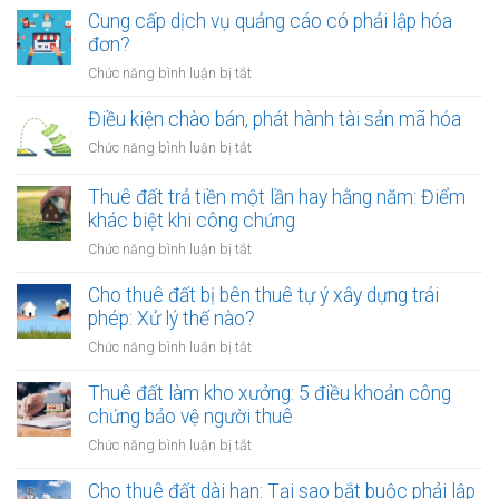
Cung cấp dịch vụ quảng cáo có phải lập hóa
đơn?
ở
Chức năng bình luận bị tắt
Cung
cấp
Điều kiện chào bán, phát hành tài sản mã hóa
dịch
ở
Chức năng bình luận bị tắt
vụ
Điều
quảng
kiện
Thuê đất trả tiền một lần hay hằng năm: Điểm
cáo
chào
khác biệt khi công chứng
có
bán,
phải
ở
Chức năng bình luận bị tắt
phát
lập
Thuê
hành
hóa
đất
Cho thuê đất bị bên thuê tự ý xây dựng trái
tài
đơn?
trả
phép: Xử lý thế nào?
sản
tiền
mã
ở
Chức năng bình luận bị tắt
một
hóa
Cho
lần
thuê
Thuê đất làm kho xưởng: 5 điều khoản công
hay
đất
chứng bảo vệ người thuê
hằng
bị
năm:
ở
Chức năng bình luận bị tắt
bên
Điểm
Thuê
thuê
khác
đất
Cho thuê đất dài hạn: Tại sao bắt buộc phải lập
tự