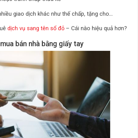
iều giao dịch khác như thế chấp, tặng cho…
huê
dịch vụ sang tên sổ đỏ
– Cái nào hiệu quả hơn?
t mua bán nhà bằng giấy tay