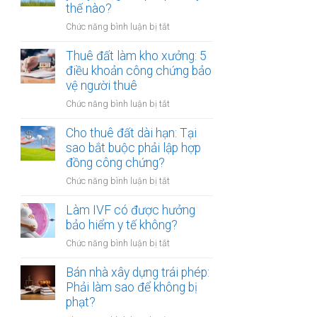
tiền
thế nào?
hóa
một
ở
Chức năng bình luận bị tắt
lần
Cho
hay
thuê
Thuê đất làm kho xưởng: 5
hằng
đất
điều khoản công chứng bảo
năm:
bị
vệ người thuê
Điểm
bên
khác
ở
Chức năng bình luận bị tắt
thuê
biệt
Thuê
tự
khi
đất
Cho thuê đất dài hạn: Tại
ý
công
làm
sao bắt buộc phải lập hợp
xây
chứng
kho
đồng công chứng?
dựng
xưởng:
trái
ở
Chức năng bình luận bị tắt
5
phép:
Cho
điều
Xử
thuê
Làm IVF có được hưởng
khoản
lý
đất
bảo hiểm y tế không?
công
thế
dài
chứng
nào?
ở
Chức năng bình luận bị tắt
hạn:
bảo
Làm
Tại
vệ
IVF
Bán nhà xây dựng trái phép:
sao
người
có
Phải làm sao để không bị
bắt
thuê
được
phạt?
buộc
hưởng
phải