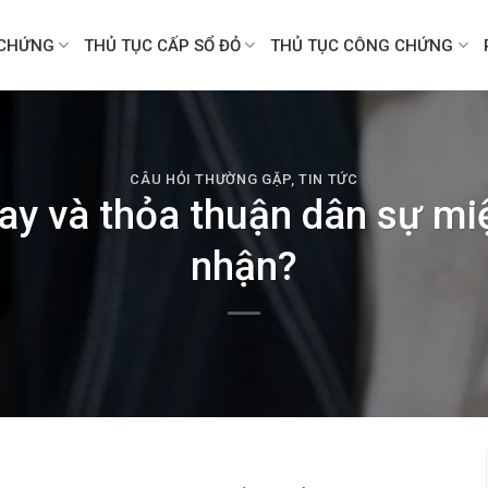
CHỨNG
THỦ TỤC CẤP SỔ ĐỎ
THỦ TỤC CÔNG CHỨNG
CÂU HỎI THƯỜNG GẶP
,
TIN TỨC
ay và thỏa thuận dân sự mi
nhận?