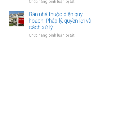
ở
Chức năng bình luận bị tắt
bảo
lập
Bán
hiểm
hợp
nhà
Bán nhà thuộc diện quy
y
đồng
xây
hoạch: Pháp lý, quyền lợi và
tế
công
dựng
cách xử lý
không?
chứng?
trái
ở
Chức năng bình luận bị tắt
phép:
Bán
Phải
nhà
làm
thuộc
sao
diện
để
quy
không
hoạch:
bị
Pháp
phạt?
lý,
quyền
lợi
và
cách
xử
lý