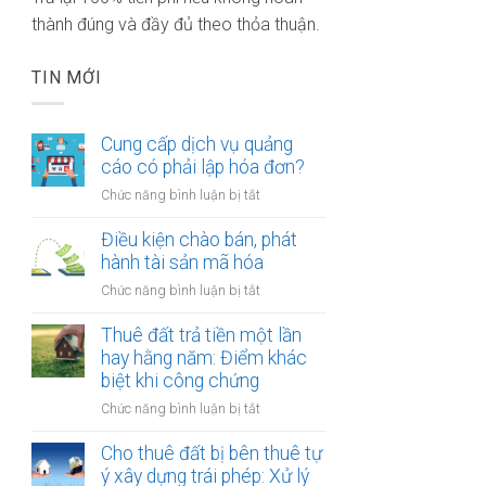
thành đúng và đầy đủ theo thỏa thuận.
TIN MỚI
Cung cấp dịch vụ quảng
cáo có phải lập hóa đơn?
ở
Chức năng bình luận bị tắt
Cung
cấp
Điều kiện chào bán, phát
dịch
hành tài sản mã hóa
vụ
ở
Chức năng bình luận bị tắt
quảng
Điều
cáo
kiện
Thuê đất trả tiền một lần
có
chào
hay hằng năm: Điểm khác
phải
bán,
biệt khi công chứng
lập
phát
hóa
ở
Chức năng bình luận bị tắt
hành
đơn?
Thuê
tài
đất
Cho thuê đất bị bên thuê tự
sản
trả
ý xây dựng trái phép: Xử lý
mã