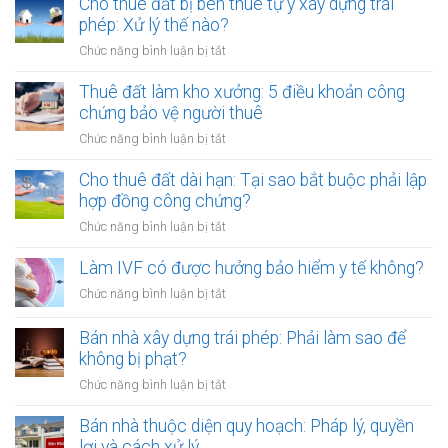
Cho thuê đất bị bên thuê tự ý xây dựng trái
tài
đơn?
trả
phép: Xử lý thế nào?
sản
tiền
mã
ở
Chức năng bình luận bị tắt
một
hóa
Cho
lần
thuê
Thuê đất làm kho xưởng: 5 điều khoản công
hay
đất
chứng bảo vệ người thuê
hằng
bị
năm:
ở
Chức năng bình luận bị tắt
bên
Điểm
Thuê
thuê
khác
đất
Cho thuê đất dài hạn: Tại sao bắt buộc phải lập
tự
biệt
làm
hợp đồng công chứng?
ý
khi
kho
xây
ở
Chức năng bình luận bị tắt
công
xưởng:
dựng
Cho
chứng
5
trái
thuê
Làm IVF có được hưởng bảo hiểm y tế không?
điều
phép:
đất
khoản
ở
Chức năng bình luận bị tắt
Xử
dài
công
Làm
lý
hạn:
chứng
IVF
Bán nhà xây dựng trái phép: Phải làm sao để
thế
Tại
bảo
có
nào?
không bị phạt?
sao
vệ
được
bắt
ở
Chức năng bình luận bị tắt
người
hưởng
buộc
Bán
thuê
bảo
phải
nhà
Bán nhà thuộc diện quy hoạch: Pháp lý, quyền
hiểm
lập
xây
lợi và cách xử lý
y