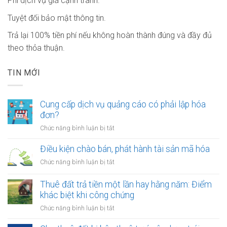
Phí dịch vụ giá cạnh tranh.
Tuyệt đối bảo mật thông tin.
Trả lại 100% tiền phí nếu không hoàn thành đúng và đầy đủ
theo thỏa thuận.
TIN MỚI
Cung cấp dịch vụ quảng cáo có phải lập hóa
đơn?
ở
Chức năng bình luận bị tắt
Cung
cấp
Điều kiện chào bán, phát hành tài sản mã hóa
dịch
ở
Chức năng bình luận bị tắt
vụ
Điều
quảng
kiện
Thuê đất trả tiền một lần hay hằng năm: Điểm
cáo
chào
khác biệt khi công chứng
có
bán,
phải
ở
Chức năng bình luận bị tắt
phát
lập
Thuê
hành
hóa
đất