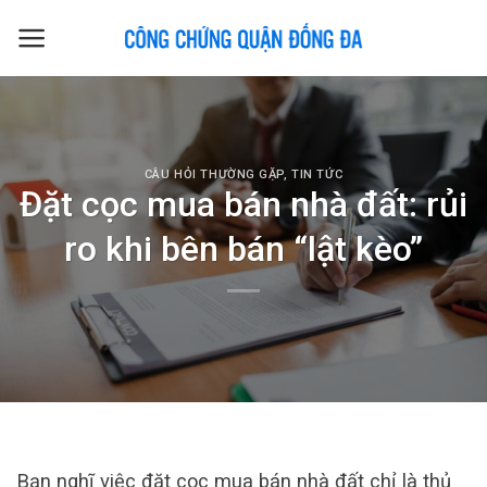
Skip
to
content
CÂU HỎI THƯỜNG GẶP
,
TIN TỨC
Đặt cọc mua bán nhà đất: rủi
ro khi bên bán “lật kèo”
Bạn nghĩ việc đặt cọc mua bán nhà đất chỉ là thủ