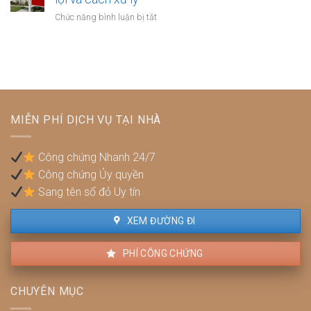
hợp
dựng
tế
ở
Chức năng bình luận bị tắt
đồng
trái
không?
Bán
công
phép:
nhà
chứng?
Phải
thuộc
làm
diện
sao
quy
để
hoạch:
không
Pháp
bị
MIỄN PHÍ DỊCH VỤ TẠI NHÀ
lý,
phạt?
quyền
lợi
Công chứng Nhanh 24/7
và
Công chứng Ủy quyền
cách
xử
Sang tên sổ đỏ Uy tín
lý
XEM ĐƯỜNG ĐI
PHÍ CÔNG CHỨNG
CHUYÊN MỤC