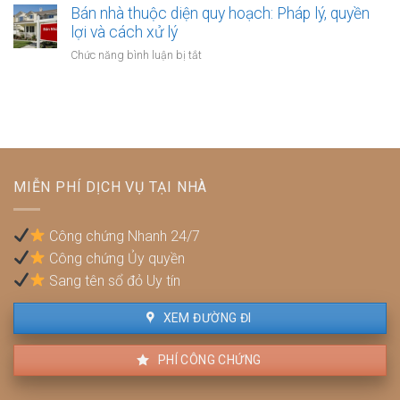
phải
nhà
Bán nhà thuộc diện quy hoạch: Pháp lý, quyền
hiểm
lập
xây
lợi và cách xử lý
y
hợp
dựng
tế
ở
Chức năng bình luận bị tắt
đồng
trái
không?
Bán
công
phép:
nhà
chứng?
Phải
thuộc
làm
diện
sao
quy
để
hoạch:
không
Pháp
bị
MIỄN PHÍ DỊCH VỤ TẠI NHÀ
lý,
phạt?
quyền
lợi
Công chứng Nhanh 24/7
và
Công chứng Ủy quyền
cách
xử
Sang tên sổ đỏ Uy tín
lý
XEM ĐƯỜNG ĐI
PHÍ CÔNG CHỨNG