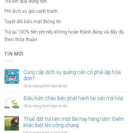
Trả kết quả đúng hẹn.
Phí dịch vụ giá cạnh tranh.
Tuyệt đối bảo mật thông tin.
Trả lại 100% tiền phí nếu không hoàn thành đúng và đầy đủ
theo thỏa thuận.
TIN MỚI
Cung cấp dịch vụ quảng cáo có phải lập hóa
đơn?
ở
Chức năng bình luận bị tắt
Cung
cấp
Điều kiện chào bán, phát hành tài sản mã hóa
dịch
ở
Chức năng bình luận bị tắt
vụ
Điều
quảng
kiện
Thuê đất trả tiền một lần hay hằng năm: Điểm
cáo
chào
khác biệt khi công chứng
có
bán,
phải
ở