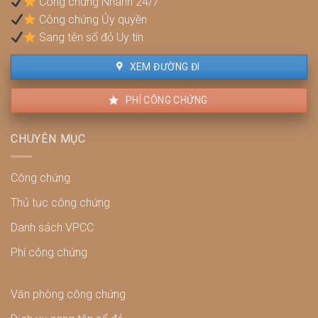
Công chứng Nhanh 24/7
và
Công chứng Ủy quyền
cách
xử
Sang tên sổ đỏ Uy tín
lý
XEM ĐƯỜNG ĐI
PHÍ CÔNG CHỨNG
CHUYÊN MỤC
Công chứng
Thủ tục công chứng
Danh sách VPCC
Phí công chứng
Văn phòng công chứng