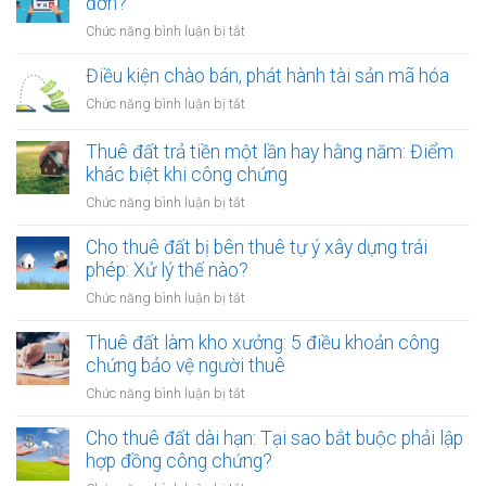
đơn?
ở
Chức năng bình luận bị tắt
Cung
cấp
Điều kiện chào bán, phát hành tài sản mã hóa
dịch
ở
Chức năng bình luận bị tắt
vụ
Điều
quảng
kiện
Thuê đất trả tiền một lần hay hằng năm: Điểm
cáo
chào
khác biệt khi công chứng
có
bán,
phải
ở
Chức năng bình luận bị tắt
phát
lập
Thuê
hành
hóa
đất
Cho thuê đất bị bên thuê tự ý xây dựng trái
tài
đơn?
trả
phép: Xử lý thế nào?
sản
tiền
mã
ở
Chức năng bình luận bị tắt
một
hóa
Cho
lần
thuê
Thuê đất làm kho xưởng: 5 điều khoản công
hay
đất
chứng bảo vệ người thuê
hằng
bị
năm:
ở
Chức năng bình luận bị tắt
bên
Điểm
Thuê
thuê
khác
đất
Cho thuê đất dài hạn: Tại sao bắt buộc phải lập
tự
biệt
làm
hợp đồng công chứng?
ý
khi
kho
xây