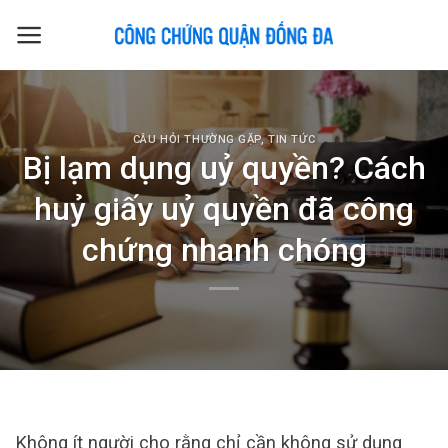
Skip
to
content
CÂU HỎI THƯỜNG GẶP
,
TIN TỨC
Bị lạm dụng uỷ quyền? Cách
huỷ giấy uỷ quyền đã công
chứng nhanh chóng
Không ít người cho rằng chỉ cần không sử dụng