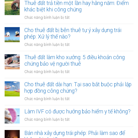
kiện
Thuê đất trả tiền một lần hay hằng năm: Điểm
cáo
chào
khác biệt khi công chứng
có
bán,
phải
ở
Chức năng bình luận bị tắt
phát
lập
Thuê
hành
hóa
đất
Cho thuê đất bị bên thuê tự ý xây dựng trái
tài
đơn?
trả
phép: Xử lý thế nào?
sản
tiền
mã
ở
Chức năng bình luận bị tắt
một
hóa
Cho
lần
thuê
Thuê đất làm kho xưởng: 5 điều khoản công
hay
đất
chứng bảo vệ người thuê
hằng
bị
năm:
ở
Chức năng bình luận bị tắt
bên
Điểm
Thuê
thuê
khác
đất
Cho thuê đất dài hạn: Tại sao bắt buộc phải lập
tự
biệt
làm
hợp đồng công chứng?
ý
khi
kho
xây
ở
Chức năng bình luận bị tắt
công
xưởng:
dựng
Cho
chứng
5
trái
thuê
Làm IVF có được hưởng bảo hiểm y tế không?
điều
phép:
đất
khoản
ở
Chức năng bình luận bị tắt
Xử
dài
công
Làm
lý
hạn:
chứng
IVF
Bán nhà xây dựng trái phép: Phải làm sao để
thế
Tại
bảo
có