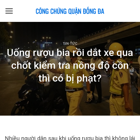
Skip
to
content
TIN TỨC
Uống rượu bia rồi dắt xe qua
chốt kiểm tra nồng độ cồn
thì có bị phạt?
Nhiều người dân sau khi uống rượu bia thì không lái