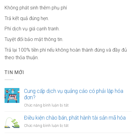
Không phát sinh thêm phụ phí
Trả kết quả đúng hẹn.
Phí dịch vụ giá cạnh tranh.
Tuyệt đối bảo mật thông tin.
Trả lại 100% tiền phí nếu không hoàn thành đúng và đầy đủ
theo thỏa thuận.
TIN MỚI
Cung cấp dịch vụ quảng cáo có phải lập hóa
đơn?
ở
Chức năng bình luận bị tắt
Cung
cấp
Điều kiện chào bán, phát hành tài sản mã hóa
dịch
ở
Chức năng bình luận bị tắt
vụ
Điều
quảng