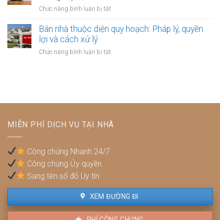
được
bắt
ở
Chức năng bình luận bị tắt
người
hưởng
buộc
Bán
thuê
bảo
phải
nhà
Bán nhà thuộc diện quy hoạch: Pháp lý, quyền
hiểm
lập
xây
lợi và cách xử lý
y
hợp
dựng
tế
ở
Chức năng bình luận bị tắt
đồng
trái
không?
Bán
công
phép:
nhà
chứng?
Phải
thuộc
làm
diện
sao
quy
để
hoạch:
không
Pháp
bị
MIỄN PHÍ DỊCH VỤ TẠI NHÀ
lý,
phạt?
quyền
lợi
Công chứng Nhanh 24/7
và
Công chứng Ủy quyền
cách
xử
Sang tên sổ đỏ Uy tín
lý
XEM ĐƯỜNG ĐI
PHÍ CÔNG CHỨNG