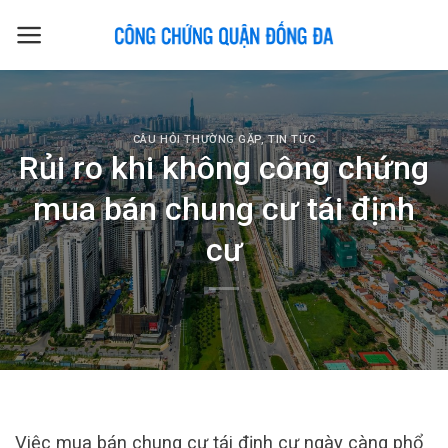
Skip
to
content
CÂU HỎI THƯỜNG GẶP
,
TIN TỨC
Rủi ro khi không công chứng
mua bán chung cư tái định
cư
Việc mua bán chung cư tái định cư ngày càng phổ