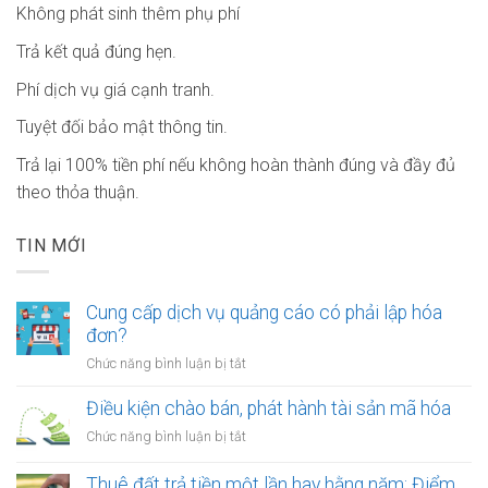
Không phát sinh thêm phụ phí
Trả kết quả đúng hẹn.
Phí dịch vụ giá cạnh tranh.
Tuyệt đối bảo mật thông tin.
Trả lại 100% tiền phí nếu không hoàn thành đúng và đầy đủ
theo thỏa thuận.
TIN MỚI
Cung cấp dịch vụ quảng cáo có phải lập hóa
đơn?
ở
Chức năng bình luận bị tắt
Cung
cấp
Điều kiện chào bán, phát hành tài sản mã hóa
dịch
ở
Chức năng bình luận bị tắt
vụ
Điều
quảng
kiện
Thuê đất trả tiền một lần hay hằng năm: Điểm
cáo