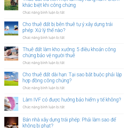
chào
khác biệt khi công chứng
có
bán,
phải
ở
Chức năng bình luận bị tắt
phát
lập
Thuê
hành
hóa
đất
Cho thuê đất bị bên thuê tự ý xây dựng trái
tài
đơn?
trả
phép: Xử lý thế nào?
sản
tiền
mã
ở
Chức năng bình luận bị tắt
một
hóa
Cho
lần
thuê
Thuê đất làm kho xưởng: 5 điều khoản công
hay
đất
chứng bảo vệ người thuê
hằng
bị
năm:
ở
Chức năng bình luận bị tắt
bên
Điểm
Thuê
thuê
khác
đất
Cho thuê đất dài hạn: Tại sao bắt buộc phải lập
tự
biệt
làm
hợp đồng công chứng?
ý
khi
kho
xây
ở
Chức năng bình luận bị tắt
công
xưởng:
dựng
Cho
chứng
5
trái
thuê
Làm IVF có được hưởng bảo hiểm y tế không?
điều
phép:
đất
khoản
ở
Chức năng bình luận bị tắt
Xử
dài
công
Làm
lý
hạn:
chứng
IVF
Bán nhà xây dựng trái phép: Phải làm sao để
thế
Tại
bảo
có
nào?
không bị phạt?
sao
vệ