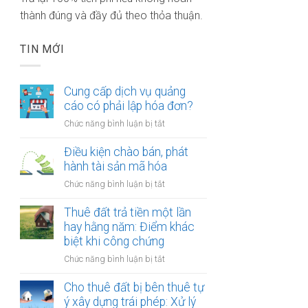
thành đúng và đầy đủ theo thỏa thuận.
TIN MỚI
Cung cấp dịch vụ quảng
cáo có phải lập hóa đơn?
ở
Chức năng bình luận bị tắt
Cung
cấp
Điều kiện chào bán, phát
dịch
hành tài sản mã hóa
vụ
ở
Chức năng bình luận bị tắt
quảng
Điều
cáo
kiện
Thuê đất trả tiền một lần
có
chào
hay hằng năm: Điểm khác
phải
bán,
biệt khi công chứng
lập
phát
hóa
ở
Chức năng bình luận bị tắt
hành
đơn?
Thuê
tài
đất
Cho thuê đất bị bên thuê tự
sản
trả
ý xây dựng trái phép: Xử lý
mã