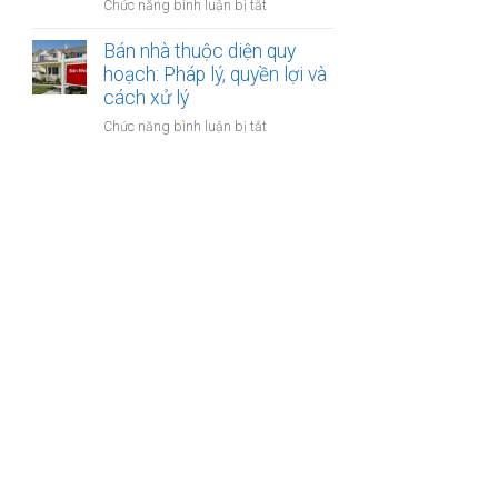
ở
Chức năng bình luận bị tắt
bảo
lập
Bán
hiểm
hợp
nhà
Bán nhà thuộc diện quy
y
đồng
xây
hoạch: Pháp lý, quyền lợi và
tế
công
dựng
cách xử lý
không?
chứng?
trái
ở
Chức năng bình luận bị tắt
phép:
Bán
Phải
nhà
làm
thuộc
sao
diện
để
quy
không
hoạch:
bị
Pháp
phạt?
lý,
quyền
lợi
và
cách
xử
lý