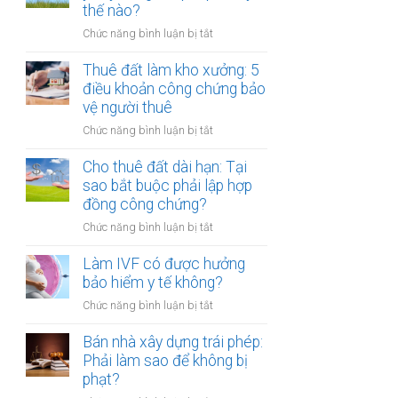
tiền
thế nào?
hóa
một
ở
Chức năng bình luận bị tắt
lần
Cho
hay
thuê
Thuê đất làm kho xưởng: 5
hằng
đất
điều khoản công chứng bảo
năm:
bị
vệ người thuê
Điểm
bên
khác
ở
Chức năng bình luận bị tắt
thuê
biệt
Thuê
tự
khi
đất
Cho thuê đất dài hạn: Tại
ý
công
làm
sao bắt buộc phải lập hợp
xây
chứng
kho
đồng công chứng?
dựng
xưởng:
trái
ở
Chức năng bình luận bị tắt
5
phép:
Cho
điều
Xử
thuê
Làm IVF có được hưởng
khoản
lý
đất
bảo hiểm y tế không?
công
thế
dài
chứng
nào?
ở
Chức năng bình luận bị tắt
hạn:
bảo
Làm
Tại
vệ
IVF
Bán nhà xây dựng trái phép:
sao
người
có
Phải làm sao để không bị
bắt
thuê
được
phạt?
buộc
hưởng
phải