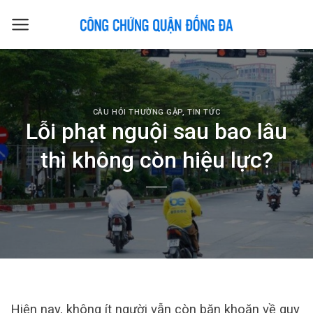
Skip
to
content
CÂU HỎI THƯỜNG GẶP
,
TIN TỨC
Lỗi phạt nguội sau bao lâu
thì không còn hiệu lực?
Hiện nay, không ít người vẫn còn băn khoăn về quy