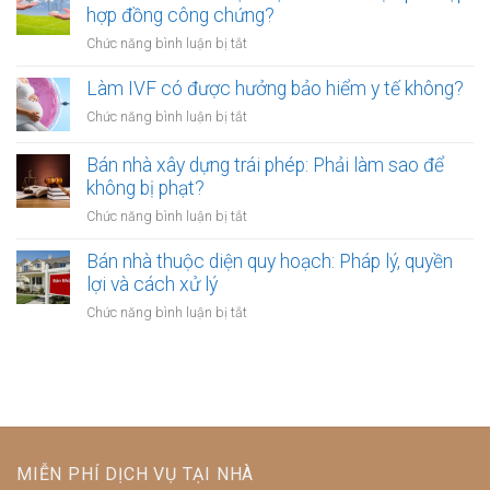
biệt
làm
hợp đồng công chứng?
ý
khi
kho
xây
ở
Chức năng bình luận bị tắt
công
xưởng:
dựng
Cho
chứng
5
trái
thuê
Làm IVF có được hưởng bảo hiểm y tế không?
điều
phép:
đất
khoản
ở
Chức năng bình luận bị tắt
Xử
dài
công
Làm
lý
hạn:
chứng
IVF
Bán nhà xây dựng trái phép: Phải làm sao để
thế
Tại
bảo
có
nào?
không bị phạt?
sao
vệ
được
bắt
ở
Chức năng bình luận bị tắt
người
hưởng
buộc
Bán
thuê
bảo
phải
nhà
Bán nhà thuộc diện quy hoạch: Pháp lý, quyền
hiểm
lập
xây
lợi và cách xử lý
y
hợp
dựng
tế
ở
Chức năng bình luận bị tắt
đồng
trái
không?
Bán
công
phép:
nhà
chứng?
Phải
thuộc
làm
diện
sao
quy
để
hoạch:
không
Pháp
bị
MIỄN PHÍ DỊCH VỤ TẠI NHÀ
lý,
phạt?