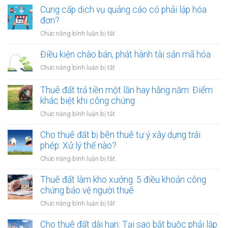
Cung cấp dịch vụ quảng cáo có phải lập hóa
đơn?
ở
Chức năng bình luận bị tắt
Cung
cấp
Điều kiện chào bán, phát hành tài sản mã hóa
dịch
ở
Chức năng bình luận bị tắt
vụ
Điều
quảng
kiện
Thuê đất trả tiền một lần hay hằng năm: Điểm
cáo
chào
khác biệt khi công chứng
có
bán,
phải
ở
Chức năng bình luận bị tắt
phát
lập
Thuê
hành
hóa
đất
Cho thuê đất bị bên thuê tự ý xây dựng trái
tài
đơn?
trả
phép: Xử lý thế nào?
sản
tiền
mã
ở
Chức năng bình luận bị tắt
một
hóa
Cho
lần
thuê
Thuê đất làm kho xưởng: 5 điều khoản công
hay
đất
chứng bảo vệ người thuê
hằng
bị
năm:
ở
Chức năng bình luận bị tắt
bên
Điểm
Thuê
thuê
khác
đất
Cho thuê đất dài hạn: Tại sao bắt buộc phải lập
tự