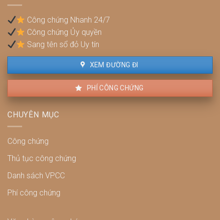
quyền
lợi
Công chứng Nhanh 24/7
và
Công chứng Ủy quyền
cách
xử
Sang tên sổ đỏ Uy tín
lý
XEM ĐƯỜNG ĐI
PHÍ CÔNG CHỨNG
CHUYÊN MỤC
Công chứng
Thủ tục công chứng
Danh sách VPCC
Phí công chứng