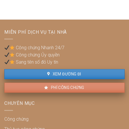
nhà
chứng?
Phải
thuộc
làm
diện
sao
quy
để
hoạch:
không
Pháp
bị
MIỄN PHÍ DỊCH VỤ TẠI NHÀ
lý,
phạt?
quyền
lợi
Công chứng Nhanh 24/7
và
Công chứng Ủy quyền
cách
xử
Sang tên sổ đỏ Uy tín
lý
XEM ĐƯỜNG ĐI
PHÍ CÔNG CHỨNG
CHUYÊN MỤC
Công chứng