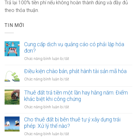
Trả lại 100% tiền phí nếu không hoàn thành đúng và đầy đủ
theo thỏa thuận.
TIN MỚI
Cung cấp dịch vụ quảng cáo có phải lập hóa
đơn?
ở
Chức năng bình luận bị tắt
Cung
cấp
Điều kiện chào bán, phát hành tài sản mã hóa
dịch
ở
Chức năng bình luận bị tắt
vụ
Điều
quảng
kiện
Thuê đất trả tiền một lần hay hằng năm: Điểm
cáo
chào
khác biệt khi công chứng
có
bán,
phải
ở
Chức năng bình luận bị tắt
phát
lập
Thuê
hành
hóa
đất
Cho thuê đất bị bên thuê tự ý xây dựng trái
tài
đơn?
trả
phép: Xử lý thế nào?
sản
tiền
mã
ở
Chức năng bình luận bị tắt
một
hóa