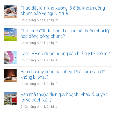
Cho
lần
thuê
Thuê đất làm kho xưởng: 5 điều khoản công
hay
đất
chứng bảo vệ người thuê
hằng
bị
năm:
ở
Chức năng bình luận bị tắt
bên
Điểm
Thuê
thuê
khác
đất
Cho thuê đất dài hạn: Tại sao bắt buộc phải lập
tự
biệt
làm
hợp đồng công chứng?
ý
khi
kho
xây
ở
Chức năng bình luận bị tắt
công
xưởng:
dựng
Cho
chứng
5
trái
thuê
Làm IVF có được hưởng bảo hiểm y tế không?
điều
phép:
đất
khoản
ở
Chức năng bình luận bị tắt
Xử
dài
công
Làm
lý
hạn:
chứng
IVF
Bán nhà xây dựng trái phép: Phải làm sao để
thế
Tại
bảo
có
nào?
không bị phạt?
sao
vệ
được
bắt
ở
Chức năng bình luận bị tắt
người
hưởng
buộc
Bán
thuê
bảo
phải
nhà
Bán nhà thuộc diện quy hoạch: Pháp lý, quyền
hiểm
lập
xây
lợi và cách xử lý
y
hợp
dựng
tế
ở
Chức năng bình luận bị tắt
đồng
trái
không?
Bán
công
phép: