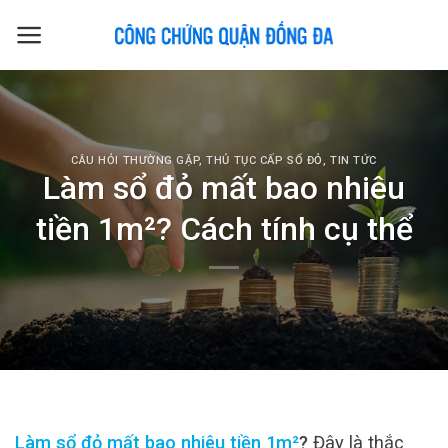
Skip
to
content
CÂU HỎI THƯỜNG GẶP
,
THỦ TỤC CẤP SỔ ĐỎ
,
TIN TỨC
Làm sổ đỏ mất bao nhiêu
tiền 1m²? Cách tính cụ thể
Làm sổ đỏ mất bao nhiêu tiền 1m²
?
Đây là thắc