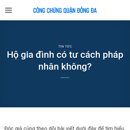
Skip
to
content
TIN TỨC
Hộ gia đình có tư cách pháp
nhân không?
Độc giả cùng theo dõi bài viết dưới đây để tìm hiểu