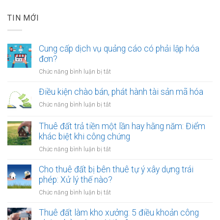
TIN MỚI
Cung cấp dịch vụ quảng cáo có phải lập hóa
đơn?
ở
Chức năng bình luận bị tắt
Cung
cấp
Điều kiện chào bán, phát hành tài sản mã hóa
dịch
ở
Chức năng bình luận bị tắt
vụ
Điều
quảng
kiện
Thuê đất trả tiền một lần hay hằng năm: Điểm
cáo
chào
khác biệt khi công chứng
có
bán,
phải
ở
Chức năng bình luận bị tắt
phát
lập
Thuê
hành
hóa
đất
Cho thuê đất bị bên thuê tự ý xây dựng trái
tài
đơn?
trả
phép: Xử lý thế nào?
sản
tiền
mã
ở
Chức năng bình luận bị tắt
một
hóa
Cho
lần
thuê
Thuê đất làm kho xưởng: 5 điều khoản công
hay
đất