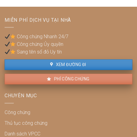
quy
để
hoạch:
không
Pháp
bị
MIỄN PHÍ DỊCH VỤ TẠI NHÀ
lý,
phạt?
quyền
lợi
Công chứng Nhanh 24/7
và
Công chứng Ủy quyền
cách
xử
Sang tên sổ đỏ Uy tín
lý
XEM ĐƯỜNG ĐI
PHÍ CÔNG CHỨNG
CHUYÊN MỤC
Công chứng
Thủ tục công chứng
Danh sách VPCC