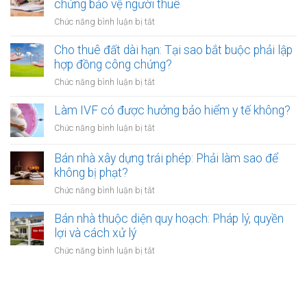
chứng bảo vệ người thuê
hằng
bị
năm:
ở
Chức năng bình luận bị tắt
bên
Điểm
Thuê
thuê
khác
đất
Cho thuê đất dài hạn: Tại sao bắt buộc phải lập
tự
biệt
làm
hợp đồng công chứng?
ý
khi
kho
xây
ở
Chức năng bình luận bị tắt
công
xưởng:
dựng
Cho
chứng
5
trái
thuê
Làm IVF có được hưởng bảo hiểm y tế không?
điều
phép:
đất
khoản
ở
Chức năng bình luận bị tắt
Xử
dài
công
Làm
lý
hạn:
chứng
IVF
Bán nhà xây dựng trái phép: Phải làm sao để
thế
Tại
bảo
có
nào?
không bị phạt?
sao
vệ
được
bắt
ở
Chức năng bình luận bị tắt
người
hưởng
buộc
Bán
thuê
bảo
phải
nhà
Bán nhà thuộc diện quy hoạch: Pháp lý, quyền
hiểm
lập
xây
lợi và cách xử lý
y
hợp
dựng
tế
ở
Chức năng bình luận bị tắt
đồng
trái
không?
Bán
công
phép:
nhà
chứng?
Phải
thuộc
làm
diện
sao