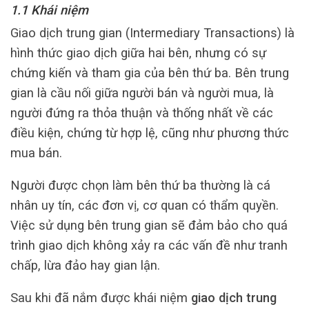
1.1 Khái niệm
Giao dịch trung gian (Intermediary Transactions) là
hình thức giao dịch giữa hai bên, nhưng có sự
chứng kiến và tham gia của bên thứ ba. Bên trung
gian là cầu nối giữa người bán và người mua, là
người đứng ra thỏa thuận và thống nhất về các
điều kiện, chứng từ hợp lệ, cũng như phương thức
mua bán.
Người được chọn làm bên thứ ba thường là cá
nhân uy tín, các đơn vị, cơ quan có thẩm quyền.
Việc sử dụng bên trung gian sẽ đảm bảo cho quá
trình giao dịch không xảy ra các vấn đề như tranh
chấp, lừa đảo hay gian lận.
Sau khi đã nắm được khái niệm
giao dịch trung