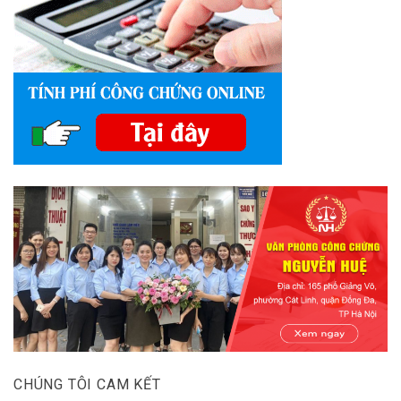
CHÚNG TÔI CAM KẾT