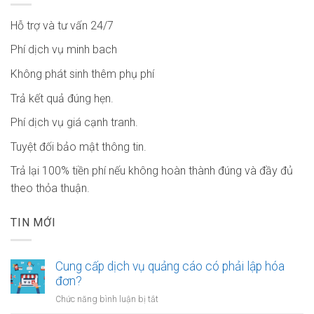
Hỗ trợ và tư vấn 24/7
Phí dịch vụ minh bach
Không phát sinh thêm phụ phí
Trả kết quả đúng hẹn.
Phí dịch vụ giá cạnh tranh.
Tuyệt đối bảo mật thông tin.
Trả lại 100% tiền phí nếu không hoàn thành đúng và đầy đủ
theo thỏa thuận.
TIN MỚI
Cung cấp dịch vụ quảng cáo có phải lập hóa
đơn?
ở
Chức năng bình luận bị tắt
Cung