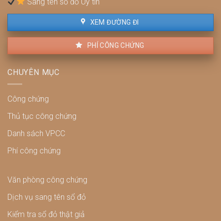
Sang tên sổ đỏ Uy tín
lý
XEM ĐƯỜNG ĐI
PHÍ CÔNG CHỨNG
CHUYÊN MỤC
Công chứng
Thủ tục công chứng
Danh sách VPCC
Phí công chứng
Văn phòng công chứng
Dịch vụ sang tên sổ đỏ
Kiểm tra sổ đỏ thật giả