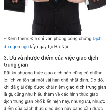
Xem thêm: Địa chỉ văn phòng công chứng
Dịch
>>>
đa ngôn ngữ
lấy ngay tại Hà Nội.
3. Ưu và nhược điểm của việc giao dịch
trung gian
Bất kỳ phương thức giao dịch nào cũng có những
lợi ích và tồn tại một vài hạn chế nhất định. Do đó,
khi đã giải đáp được khái niệm
giao dịch trung gian
là gì,
cũng như hiểu thêm về các hình thức giao
dịch trung gian phổ biến hiện nay, những ưu, nhược
điểm của cách thức giao dịch này càng cần được