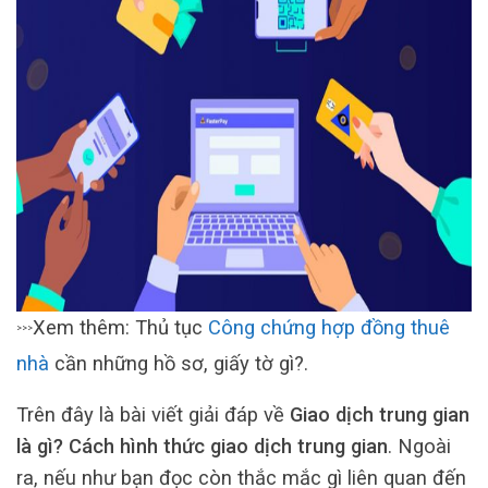
Xem thêm: Thủ tục
Công chứng hợp đồng thuê
>>>
nhà
cần những hồ sơ, giấy tờ gì?.
Trên đây là bài viết giải đáp về
Giao dịch trung gian
là gì? Cách hình thức giao dịch trung gian
. Ngoài
ra, nếu như bạn đọc còn thắc mắc gì liên quan đến