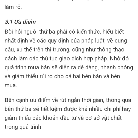
làm rõ.
3.1 Ưu điểm
Đòi hỏi người thứ ba phải có kiến thức, hiểu biết
nhất định về các quy định của pháp luật, về cung
cầu, xu thế trên thị trường, cũng như thông thạo
cách làm các thủ tục giao dịch hợp pháp. Nhờ đó
quá trình mua bán sẽ diễn ra dễ dàng, nhanh chóng
và giảm thiểu rủi ro cho cả hai bên bán và bên
mua.
Bên cạnh ưu điểm về rút ngắn thời gian, thông qua
bên thứ ba sẽ tiết kiệm được khá nhiều chi phí hay
giảm thiểu các khoản đầu tư về cơ sở vật chất
trong quá trình