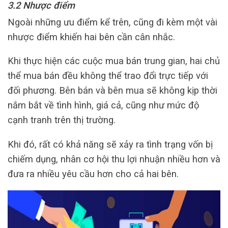
3.2 Nhược điểm
Ngoài những ưu điểm kể trên, cũng đi kèm một vài
nhược điểm khiến hai bên cần cân nhắc.
Khi thực hiện các cuộc mua bán trung gian, hai chủ
thể mua bán đều không thể trao đổi trực tiếp với
đối phương. Bên bán và bên mua sẽ không kịp thời
nắm bắt về tình hình, giá cả, cũng như mức độ
cạnh tranh trên thị trường.
Khi đó, rất có khả năng sẽ xảy ra tình trạng vốn bị
chiếm dụng, nhân cơ hội thu lợi nhuận nhiều hơn và
đưa ra nhiều yêu cầu hơn cho cả hai bên.