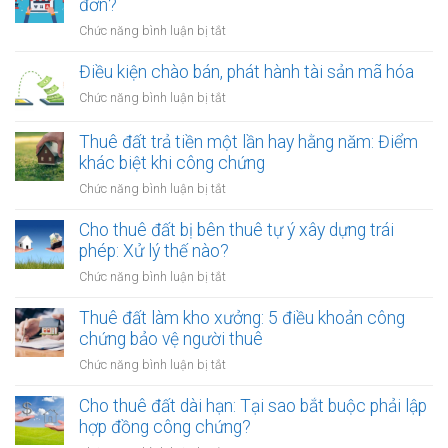
đơn?
ở
Chức năng bình luận bị tắt
Cung
cấp
Điều kiện chào bán, phát hành tài sản mã hóa
dịch
ở
Chức năng bình luận bị tắt
vụ
Điều
quảng
kiện
Thuê đất trả tiền một lần hay hằng năm: Điểm
cáo
chào
khác biệt khi công chứng
có
bán,
phải
ở
Chức năng bình luận bị tắt
phát
lập
Thuê
hành
hóa
đất
Cho thuê đất bị bên thuê tự ý xây dựng trái
tài
đơn?
trả
phép: Xử lý thế nào?
sản
tiền
mã
ở
Chức năng bình luận bị tắt
một
hóa
Cho
lần
thuê
Thuê đất làm kho xưởng: 5 điều khoản công
hay
đất
chứng bảo vệ người thuê
hằng
bị
năm:
ở
Chức năng bình luận bị tắt
bên
Điểm
Thuê
thuê
khác
đất
Cho thuê đất dài hạn: Tại sao bắt buộc phải lập
tự
biệt
làm
hợp đồng công chứng?
ý
khi
kho
xây