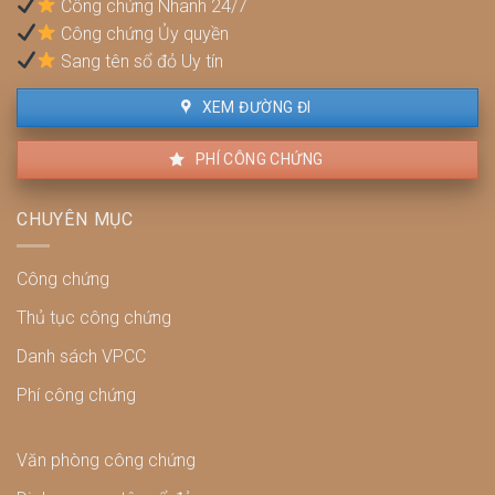
Công chứng Nhanh 24/7
và
Công chứng Ủy quyền
cách
xử
Sang tên sổ đỏ Uy tín
lý
XEM ĐƯỜNG ĐI
PHÍ CÔNG CHỨNG
CHUYÊN MỤC
Công chứng
Thủ tục công chứng
Danh sách VPCC
Phí công chứng
Văn phòng công chứng