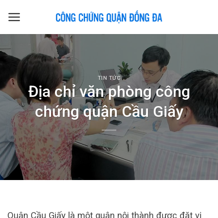
Skip
to
content
TIN TỨC
Địa chỉ văn phòng công
chứng quận Cầu Giấy
Quận Cầu Giấy là một quận nội thành được đặt vị