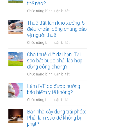
tiền
thế nào?
hóa
một
ở
Chức năng bình luận bị tắt
lần
Cho
hay
thuê
Thuê đất làm kho xưởng: 5
hằng
đất
điều khoản công chứng bảo
năm:
bị
vệ người thuê
Điểm
bên
khác
ở
Chức năng bình luận bị tắt
thuê
biệt
Thuê
tự
khi
đất
Cho thuê đất dài hạn: Tại
ý
công
làm
sao bắt buộc phải lập hợp
xây
chứng
kho
đồng công chứng?
dựng
xưởng:
trái
ở
Chức năng bình luận bị tắt
5
phép:
Cho
điều
Xử
thuê
Làm IVF có được hưởng
khoản
lý
đất
bảo hiểm y tế không?
công
thế
dài
chứng
nào?
ở
Chức năng bình luận bị tắt
hạn:
bảo
Làm
Tại
vệ
IVF
Bán nhà xây dựng trái phép:
sao
người
có
Phải làm sao để không bị
bắt
thuê
được
phạt?
buộc
hưởng
phải