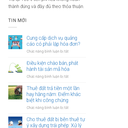
thành đúng và đầy đủ theo thỏa thuận.
TIN MỚI
Cung cấp dịch vụ quảng
cáo có phải lập hóa đơn?
ở
Chức năng bình luận bị tắt
Cung
cấp
Điều kiện chào bán, phát
dịch
hành tài sản mã hóa
vụ
ở
Chức năng bình luận bị tắt
quảng
Điều
cáo
kiện
Thuê đất trả tiền một lần
có
chào
hay hằng năm: Điểm khác
phải
bán,
biệt khi công chứng
lập
phát
hóa
ở
Chức năng bình luận bị tắt
hành
đơn?
Thuê
tài
đất
Cho thuê đất bị bên thuê tự
sản
trả
ý xây dựng trái phép: Xử lý
mã