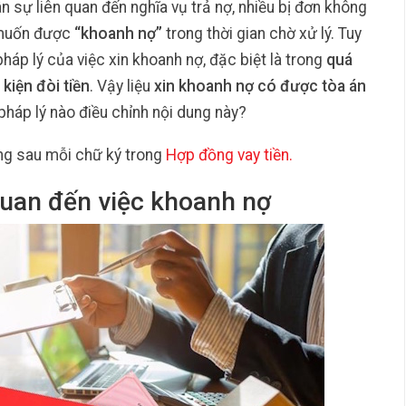
n sự liên quan đến nghĩa vụ trả nợ, nhiều bị đơn không
 muốn được
“khoanh nợ”
trong thời gian chờ xử lý. Tuy
pháp lý của việc xin khoanh nợ, đặc biệt là trong
quá
 kiện đòi tiền
. Vậy liệu
xin khoanh nợ có được tòa án
pháp lý nào điều chỉnh nội dung này?
ng sau mỗi chữ ký trong
Hợp đồng vay tiền
.
quan đến việc khoanh nợ