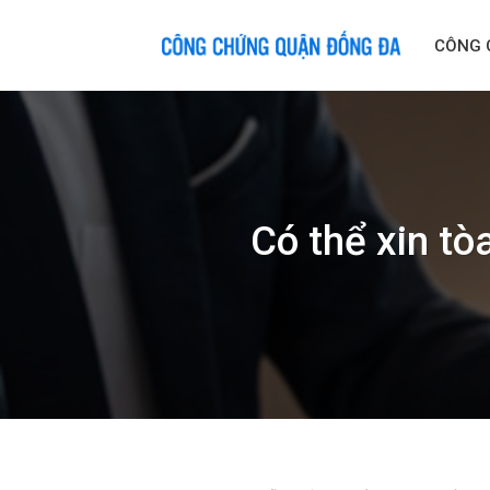
Skip
to
CÔNG 
content
Có thể xin tò