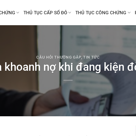
CHỨNG
THỦ TỤC CẤP SỔ ĐỎ
THỦ TỤC CÔNG CHỨNG
CÂU HỎI THƯỜNG GẶP
,
TIN TỨC
a khoanh nợ khi đang kiện đ