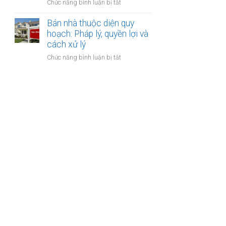
ở
Chức năng bình luận bị tắt
bảo
lập
Bán
hiểm
hợp
nhà
Bán nhà thuộc diện quy
y
đồng
xây
hoạch: Pháp lý, quyền lợi và
tế
công
dựng
cách xử lý
không?
chứng?
trái
ở
Chức năng bình luận bị tắt
phép:
Bán
Phải
nhà
làm
thuộc
sao
diện
để
quy
không
hoạch:
bị
Pháp
phạt?
lý,
quyền
lợi
và
cách
xử
lý