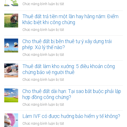
dịch
ở
Chức năng bình luận bị tắt
vụ
Điều
quảng
kiện
Thuê đất trả tiền một lần hay hằng năm: Điểm
cáo
chào
khác biệt khi công chứng
có
bán,
phải
ở
Chức năng bình luận bị tắt
phát
lập
Thuê
hành
hóa
đất
Cho thuê đất bị bên thuê tự ý xây dựng trái
tài
đơn?
trả
phép: Xử lý thế nào?
sản
tiền
mã
ở
Chức năng bình luận bị tắt
một
hóa
Cho
lần
thuê
Thuê đất làm kho xưởng: 5 điều khoản công
hay
đất
chứng bảo vệ người thuê
hằng
bị
năm:
ở
Chức năng bình luận bị tắt
bên
Điểm
Thuê
thuê
khác
đất
Cho thuê đất dài hạn: Tại sao bắt buộc phải lập
tự
biệt
làm
hợp đồng công chứng?
ý
khi
kho
xây
ở
Chức năng bình luận bị tắt
công
xưởng:
dựng
Cho
chứng
5
trái
thuê
Làm IVF có được hưởng bảo hiểm y tế không?
điều
phép:
đất
khoản
ở
Chức năng bình luận bị tắt
Xử
dài