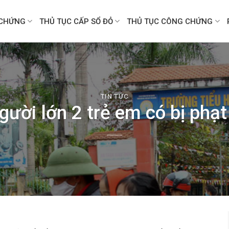
CHỨNG
THỦ TỤC CẤP SỔ ĐỎ
THỦ TỤC CÔNG CHỨNG
TIN TỨC
ười lớn 2 trẻ em có bị ph