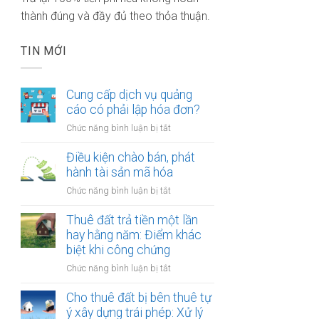
thành đúng và đầy đủ theo thỏa thuận.
TIN MỚI
Cung cấp dịch vụ quảng
cáo có phải lập hóa đơn?
ở
Chức năng bình luận bị tắt
Cung
cấp
Điều kiện chào bán, phát
dịch
hành tài sản mã hóa
vụ
ở
Chức năng bình luận bị tắt
quảng
Điều
cáo
kiện
Thuê đất trả tiền một lần
có
chào
hay hằng năm: Điểm khác
phải
bán,
biệt khi công chứng
lập
phát
hóa
ở
Chức năng bình luận bị tắt
hành
đơn?
Thuê
tài
đất
Cho thuê đất bị bên thuê tự
sản
trả
ý xây dựng trái phép: Xử lý
mã