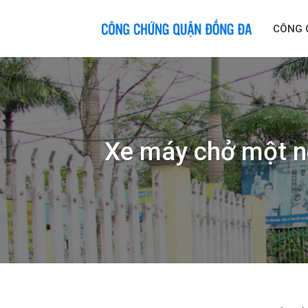
Skip
to
CÔNG 
content
Xe máy chở một ng