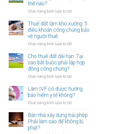
tiền
thế nào?
hóa
một
ở
Chức năng bình luận bị tắt
lần
Cho
hay
thuê
Thuê đất làm kho xưởng: 5
hằng
đất
điều khoản công chứng bảo
năm:
bị
vệ người thuê
Điểm
bên
khác
ở
Chức năng bình luận bị tắt
thuê
biệt
Thuê
tự
khi
đất
Cho thuê đất dài hạn: Tại
ý
công
làm
sao bắt buộc phải lập hợp
xây
chứng
kho
đồng công chứng?
dựng
xưởng:
trái
ở
Chức năng bình luận bị tắt
5
phép:
Cho
điều
Xử
thuê
Làm IVF có được hưởng
khoản
lý
đất
bảo hiểm y tế không?
công
thế
dài
chứng
nào?
ở
Chức năng bình luận bị tắt
hạn:
bảo
Làm
Tại
vệ
IVF
Bán nhà xây dựng trái phép:
sao
người
có
Phải làm sao để không bị
bắt
thuê
được
phạt?
buộc
hưởng
phải