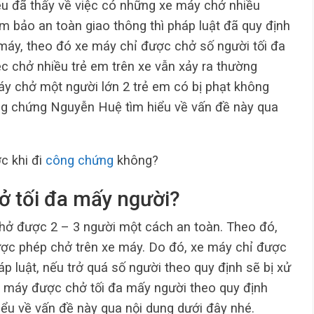
iều đã thấy về việc có những xe máy chở nhiều
m bảo an toàn giao thông thì pháp luật đã quy định
 máy, theo đó xe máy chỉ được chở số người tối đa
iệc chở nhiều trẻ em trên xe vẫn xảy ra thường
áy chở một người lớn 2 trẻ em có bị phạt không
 chứng Nguyễn Huệ tìm hiểu về vấn đề này qua
c khi đi
công
chứng
không?
ở tối đa mấy người?
hở được 2 – 3 người một cách an toàn. Theo đó,
ược phép chở trên xe máy. Do đó, xe máy chỉ được
áp luật, nếu trở quá số người theo quy định sẽ bị xử
n máy được chở tối đa mấy người theo quy định
iểu về vấn đề này qua nội dung dưới đây nhé.