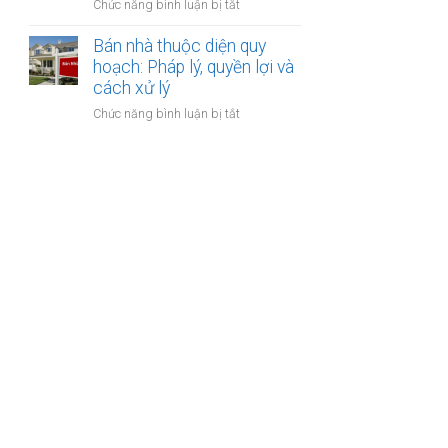
ở
Chức năng bình luận bị tắt
bảo
lập
Bán
hiểm
hợp
nhà
Bán nhà thuộc diện quy
y
đồng
xây
hoạch: Pháp lý, quyền lợi và
tế
công
dựng
cách xử lý
không?
chứng?
trái
ở
Chức năng bình luận bị tắt
phép:
Bán
Phải
nhà
làm
thuộc
sao
diện
để
quy
không
hoạch:
bị
Pháp
phạt?
lý,
quyền
lợi
và
cách
xử
lý