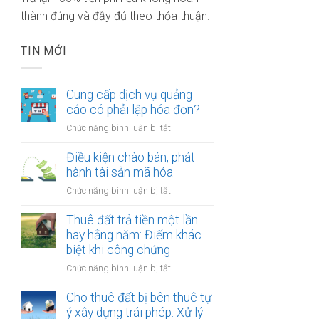
thành đúng và đầy đủ theo thỏa thuận.
TIN MỚI
Cung cấp dịch vụ quảng
cáo có phải lập hóa đơn?
ở
Chức năng bình luận bị tắt
Cung
cấp
Điều kiện chào bán, phát
dịch
hành tài sản mã hóa
vụ
ở
Chức năng bình luận bị tắt
quảng
Điều
cáo
kiện
Thuê đất trả tiền một lần
có
chào
hay hằng năm: Điểm khác
phải
bán,
biệt khi công chứng
lập
phát
hóa
ở
Chức năng bình luận bị tắt
hành
đơn?
Thuê
tài
đất
Cho thuê đất bị bên thuê tự
sản
trả
ý xây dựng trái phép: Xử lý
mã