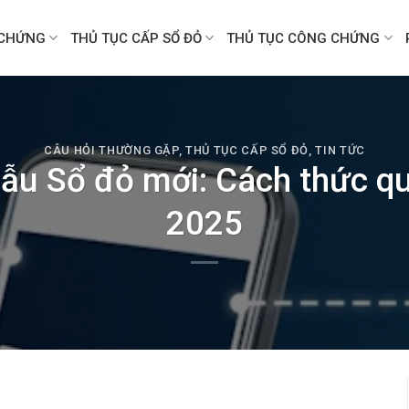
CHỨNG
THỦ TỤC CẤP SỔ ĐỎ
THỦ TỤC CÔNG CHỨNG
CÂU HỎI THƯỜNG GẶP
,
THỦ TỤC CẤP SỔ ĐỎ
,
TIN TỨC
u Sổ đỏ mới: Cách thức qu
2025