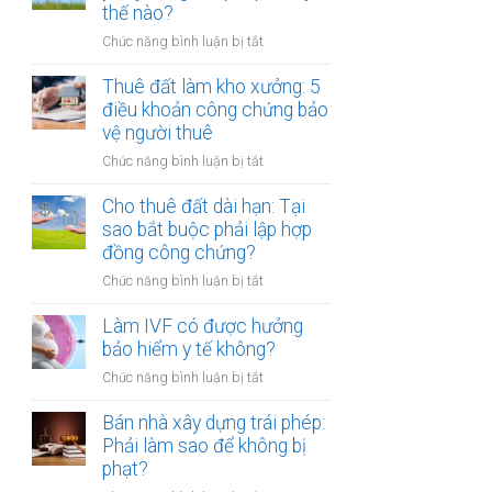
tiền
thế nào?
hóa
một
ở
Chức năng bình luận bị tắt
lần
Cho
hay
thuê
Thuê đất làm kho xưởng: 5
hằng
đất
điều khoản công chứng bảo
năm:
bị
vệ người thuê
Điểm
bên
khác
ở
Chức năng bình luận bị tắt
thuê
biệt
Thuê
tự
khi
đất
Cho thuê đất dài hạn: Tại
ý
công
làm
sao bắt buộc phải lập hợp
xây
chứng
kho
đồng công chứng?
dựng
xưởng:
trái
ở
Chức năng bình luận bị tắt
5
phép:
Cho
điều
Xử
thuê
Làm IVF có được hưởng
khoản
lý
đất
bảo hiểm y tế không?
công
thế
dài
chứng
nào?
ở
Chức năng bình luận bị tắt
hạn:
bảo
Làm
Tại
vệ
IVF
Bán nhà xây dựng trái phép:
sao
người
có
Phải làm sao để không bị
bắt
thuê
được
phạt?
buộc
hưởng
phải