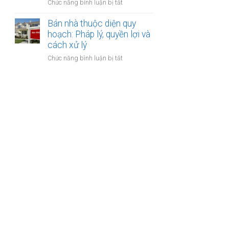
ở
Chức năng bình luận bị tắt
bảo
lập
Bán
hiểm
hợp
nhà
Bán nhà thuộc diện quy
y
đồng
xây
hoạch: Pháp lý, quyền lợi và
tế
công
dựng
cách xử lý
không?
chứng?
trái
ở
Chức năng bình luận bị tắt
phép:
Bán
Phải
nhà
làm
thuộc
sao
diện
để
quy
không
hoạch:
bị
Pháp
phạt?
lý,
quyền
lợi
và
cách
xử
lý