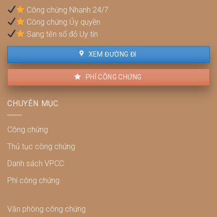
lợi
Công chứng Nhanh 24/7
và
Công chứng Ủy quyền
cách
xử
Sang tên sổ đỏ Uy tín
lý
XEM ĐƯỜNG ĐI
PHÍ CÔNG CHỨNG
CHUYÊN MỤC
Công chứng
Thủ tục công chứng
Danh sách VPCC
Phí công chứng
Văn phòng công chứng