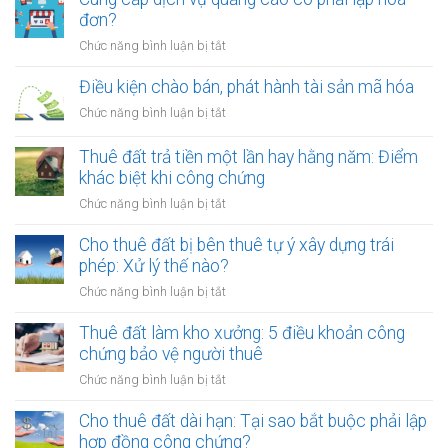
đơn?
ở
Chức năng bình luận bị tắt
Cung
cấp
Điều kiện chào bán, phát hành tài sản mã hóa
dịch
ở
Chức năng bình luận bị tắt
vụ
Điều
quảng
kiện
Thuê đất trả tiền một lần hay hằng năm: Điểm
cáo
chào
khác biệt khi công chứng
có
bán,
phải
ở
Chức năng bình luận bị tắt
phát
lập
Thuê
hành
hóa
đất
Cho thuê đất bị bên thuê tự ý xây dựng trái
tài
đơn?
trả
phép: Xử lý thế nào?
sản
tiền
mã
ở
Chức năng bình luận bị tắt
một
hóa
Cho
lần
thuê
Thuê đất làm kho xưởng: 5 điều khoản công
hay
đất
chứng bảo vệ người thuê
hằng
bị
năm:
ở
Chức năng bình luận bị tắt
bên
Điểm
Thuê
thuê
khác
đất
Cho thuê đất dài hạn: Tại sao bắt buộc phải lập
tự
biệt
làm
hợp đồng công chứng?
ý