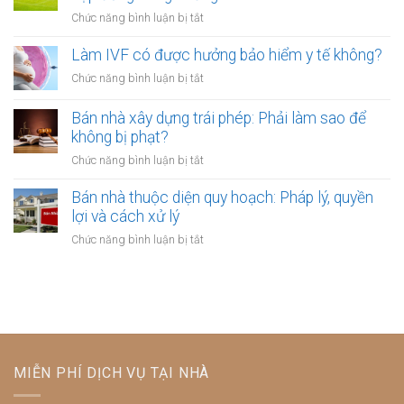
khi
kho
xây
ở
Chức năng bình luận bị tắt
công
xưởng:
dựng
Cho
chứng
5
trái
thuê
Làm IVF có được hưởng bảo hiểm y tế không?
điều
phép:
đất
khoản
ở
Chức năng bình luận bị tắt
Xử
dài
công
Làm
lý
hạn:
chứng
IVF
Bán nhà xây dựng trái phép: Phải làm sao để
thế
Tại
bảo
có
nào?
không bị phạt?
sao
vệ
được
bắt
ở
Chức năng bình luận bị tắt
người
hưởng
buộc
Bán
thuê
bảo
phải
nhà
Bán nhà thuộc diện quy hoạch: Pháp lý, quyền
hiểm
lập
xây
lợi và cách xử lý
y
hợp
dựng
tế
ở
Chức năng bình luận bị tắt
đồng
trái
không?
Bán
công
phép:
nhà
chứng?
Phải
thuộc
làm
diện
sao
quy
để
hoạch:
không
Pháp
bị
MIỄN PHÍ DỊCH VỤ TẠI NHÀ
lý,
phạt?
quyền