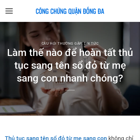
Skip
to
content
CÂU HỎI THƯỜNG GẶP
,
TIN TỨC
Làm thế nào để hoàn tất thủ
tục sang tên sổ đỏ từ mẹ
sang con nhanh chóng?
Thủ tục sang tên sổ đỏ từ mẹ sang con
không chỉ