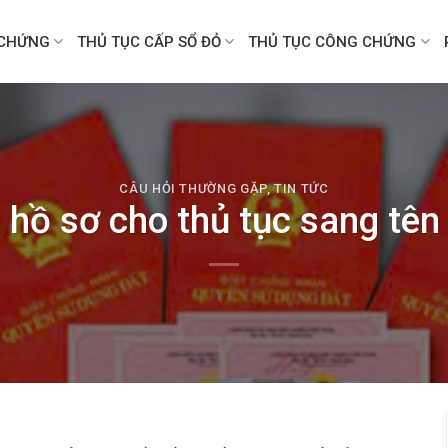
CHỨNG
THỦ TỤC CẤP SỔ ĐỎ
THỦ TỤC CÔNG CHỨNG
CÂU HỎI THƯỜNG GẶP
,
TIN TỨC
 hồ sơ cho thủ tục sang tên