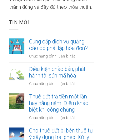
thành đúng và đầy đủ theo thỏa thuận.
TIN MỚI
Cung cấp dịch vụ quảng
cáo có phải lập hóa đơn?
ở
Chức năng bình luận bị tắt
Cung
cấp
Điều kiện chào bán, phát
dịch
hành tài sản mã hóa
vụ
ở
Chức năng bình luận bị tắt
quảng
Điều
cáo
kiện
Thuê đất trả tiền một lần
có
chào
hay hằng năm: Điểm khác
phải
bán,
biệt khi công chứng
lập
phát
hóa
ở
Chức năng bình luận bị tắt
hành
đơn?
Thuê
tài
đất
Cho thuê đất bị bên thuê tự
sản
trả
ý xây dựng trái phép: Xử lý
mã