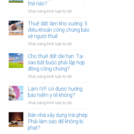
tiền
thế nào?
hóa
một
ở
Chức năng bình luận bị tắt
lần
Cho
hay
thuê
Thuê đất làm kho xưởng: 5
hằng
đất
điều khoản công chứng bảo
năm:
bị
vệ người thuê
Điểm
bên
khác
ở
Chức năng bình luận bị tắt
thuê
biệt
Thuê
tự
khi
đất
Cho thuê đất dài hạn: Tại
ý
công
làm
sao bắt buộc phải lập hợp
xây
chứng
kho
đồng công chứng?
dựng
xưởng:
trái
ở
Chức năng bình luận bị tắt
5
phép:
Cho
điều
Xử
thuê
Làm IVF có được hưởng
khoản
lý
đất
bảo hiểm y tế không?
công
thế
dài
chứng
nào?
ở
Chức năng bình luận bị tắt
hạn:
bảo
Làm
Tại
vệ
IVF
Bán nhà xây dựng trái phép:
sao
người
có
Phải làm sao để không bị
bắt
thuê
được
phạt?
buộc
hưởng
phải