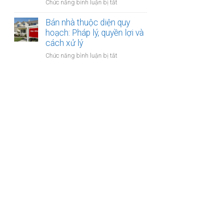
ở
Chức năng bình luận bị tắt
bảo
lập
Bán
hiểm
hợp
nhà
Bán nhà thuộc diện quy
y
đồng
xây
hoạch: Pháp lý, quyền lợi và
tế
công
dựng
cách xử lý
không?
chứng?
trái
ở
Chức năng bình luận bị tắt
phép:
Bán
Phải
nhà
làm
thuộc
sao
diện
để
quy
không
hoạch:
bị
Pháp
phạt?
lý,
quyền
lợi
và
cách
xử
lý