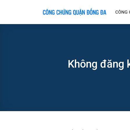
Skip
to
CÔNG 
content
Không đăng k