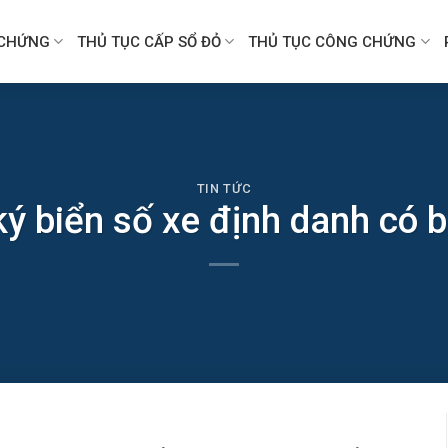
CHỨNG
THỦ TỤC CẤP SỔ ĐỎ
THỦ TỤC CÔNG CHỨNG
TIN TỨC
ý biển số xe định danh có b