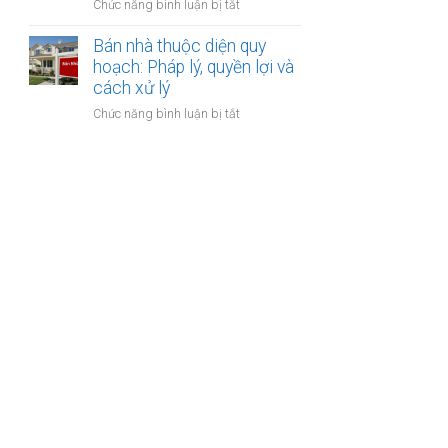
ở
Chức năng bình luận bị tắt
bảo
lập
Bán
hiểm
hợp
nhà
Bán nhà thuộc diện quy
y
đồng
xây
hoạch: Pháp lý, quyền lợi và
tế
công
dựng
cách xử lý
không?
chứng?
trái
ở
Chức năng bình luận bị tắt
phép:
Bán
Phải
nhà
làm
thuộc
sao
diện
để
quy
không
hoạch:
bị
Pháp
phạt?
lý,
quyền
lợi
và
cách
xử
lý