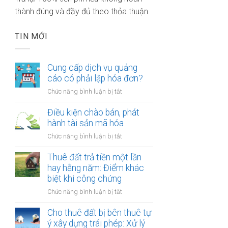
thành đúng và đầy đủ theo thỏa thuận.
TIN MỚI
Cung cấp dịch vụ quảng
cáo có phải lập hóa đơn?
ở
Chức năng bình luận bị tắt
Cung
cấp
Điều kiện chào bán, phát
dịch
hành tài sản mã hóa
vụ
ở
Chức năng bình luận bị tắt
quảng
Điều
cáo
kiện
Thuê đất trả tiền một lần
có
chào
hay hằng năm: Điểm khác
phải
bán,
biệt khi công chứng
lập
phát
hóa
ở
Chức năng bình luận bị tắt
hành
đơn?
Thuê
tài
đất
Cho thuê đất bị bên thuê tự
sản
trả
ý xây dựng trái phép: Xử lý
mã