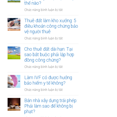
tiền
thế nào?
hóa
một
ở
Chức năng bình luận bị tắt
lần
Cho
hay
thuê
Thuê đất làm kho xưởng: 5
hằng
đất
điều khoản công chứng bảo
năm:
bị
vệ người thuê
Điểm
bên
khác
ở
Chức năng bình luận bị tắt
thuê
biệt
Thuê
tự
khi
đất
Cho thuê đất dài hạn: Tại
ý
công
làm
sao bắt buộc phải lập hợp
xây
chứng
kho
đồng công chứng?
dựng
xưởng:
trái
ở
Chức năng bình luận bị tắt
5
phép:
Cho
điều
Xử
thuê
Làm IVF có được hưởng
khoản
lý
đất
bảo hiểm y tế không?
công
thế
dài
chứng
nào?
ở
Chức năng bình luận bị tắt
hạn:
bảo
Làm
Tại
vệ
IVF
Bán nhà xây dựng trái phép:
sao
người
có
Phải làm sao để không bị
bắt
thuê
được
phạt?
buộc
hưởng
phải