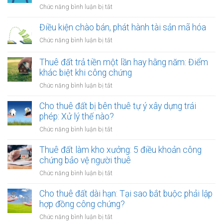
ở
Chức năng bình luận bị tắt
Cung
cấp
Điều kiện chào bán, phát hành tài sản mã hóa
dịch
ở
Chức năng bình luận bị tắt
vụ
Điều
quảng
kiện
Thuê đất trả tiền một lần hay hằng năm: Điểm
cáo
chào
khác biệt khi công chứng
có
bán,
phải
ở
Chức năng bình luận bị tắt
phát
lập
Thuê
hành
hóa
đất
Cho thuê đất bị bên thuê tự ý xây dựng trái
tài
đơn?
trả
phép: Xử lý thế nào?
sản
tiền
mã
ở
Chức năng bình luận bị tắt
một
hóa
Cho
lần
thuê
Thuê đất làm kho xưởng: 5 điều khoản công
hay
đất
chứng bảo vệ người thuê
hằng
bị
năm:
ở
Chức năng bình luận bị tắt
bên
Điểm
Thuê
thuê
khác
đất
Cho thuê đất dài hạn: Tại sao bắt buộc phải lập
tự
biệt
làm
hợp đồng công chứng?
ý
khi
kho
xây
ở
Chức năng bình luận bị tắt
công
xưởng: