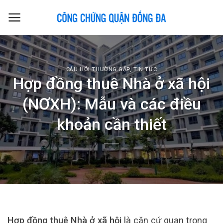
Skip
to
content
CÂU HỎI THƯỜNG GẶP
,
TIN TỨC
Hợp đồng thuê Nhà ở xã hội
(NƠXH): Mẫu và các điều
khoản cần thiết
Hợp đồng thuê Nhà ở xã hội
là căn cứ quan trọng