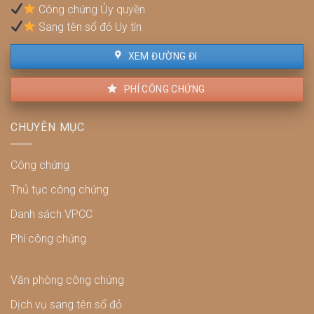
Công chứng Ủy quyền
cách
xử
Sang tên sổ đỏ Uy tín
lý
XEM ĐƯỜNG ĐI
PHÍ CÔNG CHỨNG
CHUYÊN MỤC
Công chứng
Thủ tục công chứng
Danh sách VPCC
Phí công chứng
Văn phòng công chứng
Dịch vụ sang tên sổ đỏ