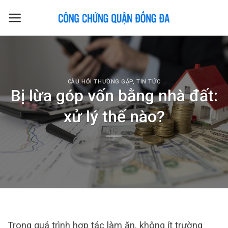
Skip
to
content
CÂU HỎI THƯỜNG GẶP
,
TIN TỨC
Bị lừa góp vốn bằng nhà đất:
xử lý thế nào?
Trong quá trình hợp tác làm ăn, không ít trường