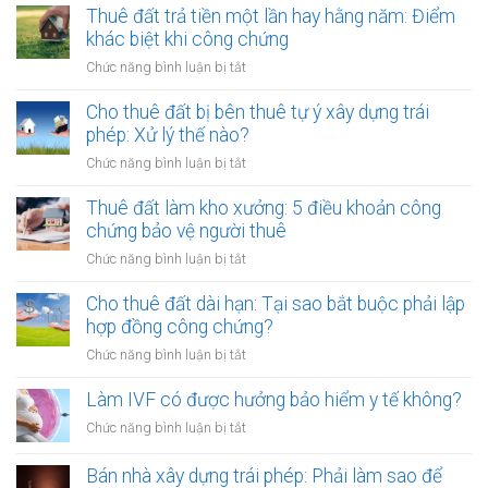
kiện
Thuê đất trả tiền một lần hay hằng năm: Điểm
cáo
chào
khác biệt khi công chứng
có
bán,
phải
ở
Chức năng bình luận bị tắt
phát
lập
Thuê
hành
hóa
đất
Cho thuê đất bị bên thuê tự ý xây dựng trái
tài
đơn?
trả
phép: Xử lý thế nào?
sản
tiền
mã
ở
Chức năng bình luận bị tắt
một
hóa
Cho
lần
thuê
Thuê đất làm kho xưởng: 5 điều khoản công
hay
đất
chứng bảo vệ người thuê
hằng
bị
năm:
ở
Chức năng bình luận bị tắt
bên
Điểm
Thuê
thuê
khác
đất
Cho thuê đất dài hạn: Tại sao bắt buộc phải lập
tự
biệt
làm
hợp đồng công chứng?
ý
khi
kho
xây
ở
Chức năng bình luận bị tắt
công
xưởng:
dựng
Cho
chứng
5
trái
thuê
Làm IVF có được hưởng bảo hiểm y tế không?
điều
phép:
đất
khoản
ở
Chức năng bình luận bị tắt
Xử
dài
công
Làm
lý
hạn:
chứng
IVF
Bán nhà xây dựng trái phép: Phải làm sao để
thế
Tại
bảo