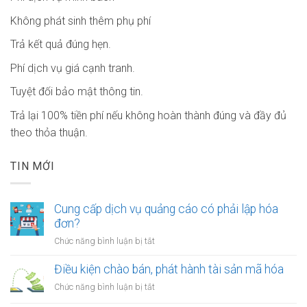
Không phát sinh thêm phụ phí
Trả kết quả đúng hẹn.
Phí dịch vụ giá cạnh tranh.
Tuyệt đối bảo mật thông tin.
Trả lại 100% tiền phí nếu không hoàn thành đúng và đầy đủ
theo thỏa thuận.
TIN MỚI
Cung cấp dịch vụ quảng cáo có phải lập hóa
đơn?
ở
Chức năng bình luận bị tắt
Cung
cấp
Điều kiện chào bán, phát hành tài sản mã hóa
dịch
ở
Chức năng bình luận bị tắt
vụ
Điều
quảng