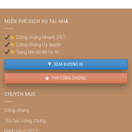
sao
quy
để
hoạch:
không
Pháp
bị
MIỄN PHÍ DỊCH VỤ TẠI NHÀ
lý,
phạt?
quyền
lợi
Công chứng Nhanh 24/7
và
Công chứng Ủy quyền
cách
xử
Sang tên sổ đỏ Uy tín
lý
XEM ĐƯỜNG ĐI
PHÍ CÔNG CHỨNG
CHUYÊN MỤC
Công chứng
Thủ tục công chứng
Danh sách VPCC