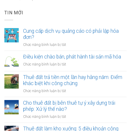
TIN MỚI
Cung cấp dịch vụ quảng cáo có phải lập hóa
đơn?
ở
Chức năng bình luận bị tắt
Cung
cấp
Điều kiện chào bán, phát hành tài sản mã hóa
dịch
ở
Chức năng bình luận bị tắt
vụ
Điều
quảng
kiện
Thuê đất trả tiền một lần hay hằng năm: Điểm
cáo
chào
khác biệt khi công chứng
có
bán,
phải
ở
Chức năng bình luận bị tắt
phát
lập
Thuê
hành
hóa
đất
Cho thuê đất bị bên thuê tự ý xây dựng trái
tài
đơn?
trả
phép: Xử lý thế nào?
sản
tiền
mã
ở
Chức năng bình luận bị tắt
một
hóa
Cho
lần
thuê
Thuê đất làm kho xưởng: 5 điều khoản công
hay