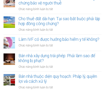
đất
chứng bảo vệ người thuê
hằng
bị
năm:
ở
Chức năng bình luận bị tắt
bên
Điểm
Thuê
thuê
khác
đất
Cho thuê đất dài hạn: Tại sao bắt buộc phải lập
tự
biệt
làm
hợp đồng công chứng?
ý
khi
kho
xây
ở
Chức năng bình luận bị tắt
công
xưởng:
dựng
Cho
chứng
5
trái
thuê
Làm IVF có được hưởng bảo hiểm y tế không?
điều
phép:
đất
khoản
ở
Chức năng bình luận bị tắt
Xử
dài
công
Làm
lý
hạn:
chứng
IVF
Bán nhà xây dựng trái phép: Phải làm sao để
thế
Tại
bảo
có
nào?
không bị phạt?
sao
vệ
được
bắt
ở
Chức năng bình luận bị tắt
người
hưởng
buộc
Bán
thuê
bảo
phải
nhà
Bán nhà thuộc diện quy hoạch: Pháp lý, quyền
hiểm
lập
xây
lợi và cách xử lý
y
hợp
dựng
tế
ở
Chức năng bình luận bị tắt
đồng
trái
không?
Bán
công
phép:
nhà
chứng?
Phải
thuộc
làm
diện