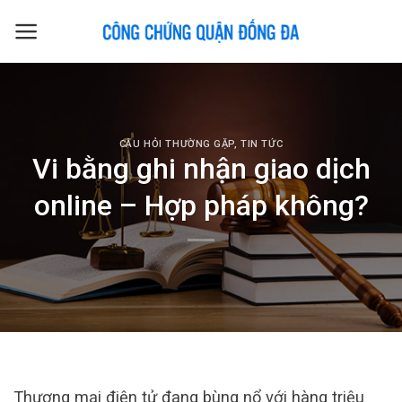
Skip
to
content
CÂU HỎI THƯỜNG GẶP
,
TIN TỨC
Vi bằng ghi nhận giao dịch
online – Hợp pháp không?
Thương mại điện tử đang bùng nổ với hàng triệu