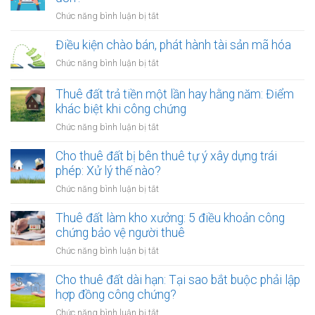
ở
Chức năng bình luận bị tắt
Cung
cấp
Điều kiện chào bán, phát hành tài sản mã hóa
dịch
ở
Chức năng bình luận bị tắt
vụ
Điều
quảng
kiện
Thuê đất trả tiền một lần hay hằng năm: Điểm
cáo
chào
khác biệt khi công chứng
có
bán,
phải
ở
Chức năng bình luận bị tắt
phát
lập
Thuê
hành
hóa
đất
Cho thuê đất bị bên thuê tự ý xây dựng trái
tài
đơn?
trả
phép: Xử lý thế nào?
sản
tiền
mã
ở
Chức năng bình luận bị tắt
một
hóa
Cho
lần
thuê
Thuê đất làm kho xưởng: 5 điều khoản công
hay
đất
chứng bảo vệ người thuê
hằng
bị
năm:
ở
Chức năng bình luận bị tắt
bên
Điểm
Thuê
thuê
khác
đất
Cho thuê đất dài hạn: Tại sao bắt buộc phải lập
tự
biệt
làm
hợp đồng công chứng?
ý
khi
kho
xây
ở
Chức năng bình luận bị tắt
công