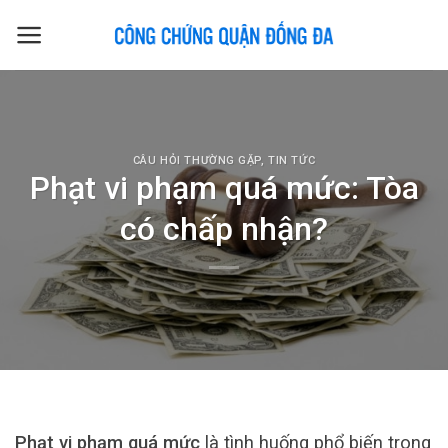
Skip
to
content
CÂU HỎI THƯỜNG GẶP
,
TIN TỨC
Phạt vi phạm quá mức: Tòa
có chấp nhận?
Phạt vi phạm quá mức
là tình huống phổ biến trong