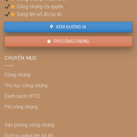
và
Công chứng Ủy quyền
cách
xử
Sang tên sổ đỏ Uy tín
lý
XEM ĐƯỜNG ĐI
PHÍ CÔNG CHỨNG
CHUYÊN MỤC
Công chứng
Thủ tục công chứng
Danh sách VPCC
Phí công chứng
Văn phòng công chứng
Dịch vụ sang tên sổ đỏ