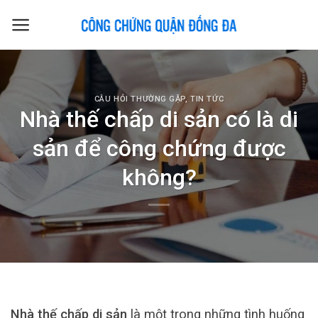
Skip
to
content
CÂU HỎI THƯỜNG GẶP
,
TIN TỨC
Nhà thế chấp di sản có là di
sản để công chứng được
không?
Nhà thế chấp di sản
là một trong những tình huống