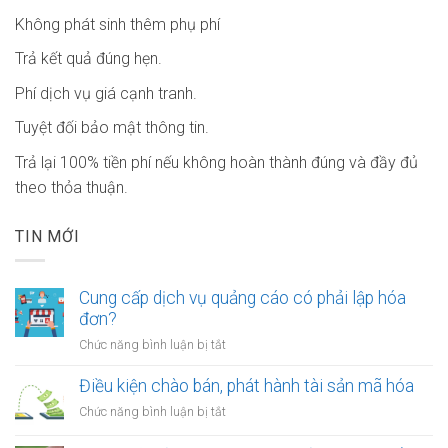
Không phát sinh thêm phụ phí
Trả kết quả đúng hẹn.
Phí dịch vụ giá cạnh tranh.
Tuyệt đối bảo mật thông tin.
Trả lại 100% tiền phí nếu không hoàn thành đúng và đầy đủ
theo thỏa thuận.
TIN MỚI
Cung cấp dịch vụ quảng cáo có phải lập hóa
đơn?
ở
Chức năng bình luận bị tắt
Cung
cấp
Điều kiện chào bán, phát hành tài sản mã hóa
dịch
ở
Chức năng bình luận bị tắt
vụ
Điều
quảng