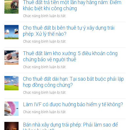
kiện
Thuê đất trả tiền một lần hay hằng năm: Điểm
cáo
chào
khác biệt khi công chứng
có
bán,
phải
ở
Chức năng bình luận bị tắt
phát
lập
Thuê
hành
hóa
đất
Cho thuê đất bị bên thuê tự ý xây dựng trái
tài
đơn?
trả
phép: Xử lý thế nào?
sản
tiền
mã
ở
Chức năng bình luận bị tắt
một
hóa
Cho
lần
thuê
Thuê đất làm kho xưởng: 5 điều khoản công
hay
đất
chứng bảo vệ người thuê
hằng
bị
năm:
ở
Chức năng bình luận bị tắt
bên
Điểm
Thuê
thuê
khác
đất
Cho thuê đất dài hạn: Tại sao bắt buộc phải lập
tự
biệt
làm
hợp đồng công chứng?
ý
khi
kho
xây
ở
Chức năng bình luận bị tắt
công
xưởng:
dựng
Cho
chứng
5
trái
thuê
Làm IVF có được hưởng bảo hiểm y tế không?
điều
phép:
đất
khoản
ở
Chức năng bình luận bị tắt
Xử
dài
công
Làm
lý
hạn:
chứng
IVF
Bán nhà xây dựng trái phép: Phải làm sao để
thế
Tại
bảo
có
nào?