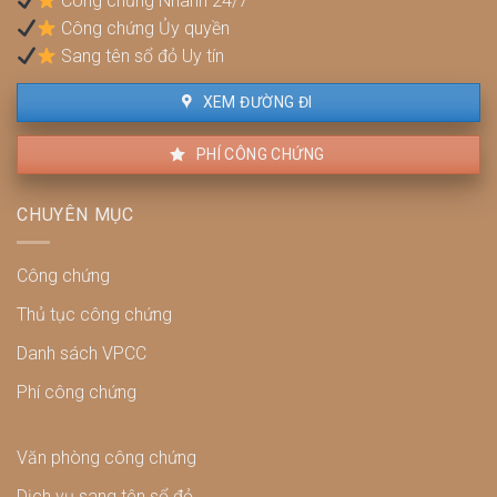
Công chứng Nhanh 24/7
và
Công chứng Ủy quyền
cách
xử
Sang tên sổ đỏ Uy tín
lý
XEM ĐƯỜNG ĐI
PHÍ CÔNG CHỨNG
CHUYÊN MỤC
Công chứng
Thủ tục công chứng
Danh sách VPCC
Phí công chứng
Văn phòng công chứng
Dịch vụ sang tên sổ đỏ