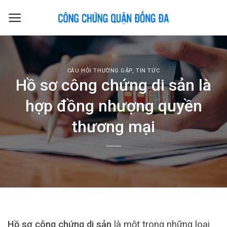
Skip
to
content
CÂU HỎI THƯỜNG GẶP
,
TIN TỨC
Hồ sơ công chứng di sản là
hợp đồng nhượng quyền
thương mại
Hồ sơ công chứng di sản
là một trong những loại