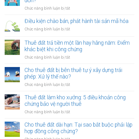
đơn?
ở
Chức năng bình luận bị tắt
Cung
cấp
Điều kiện chào bán, phát hành tài sản mã hóa
dịch
ở
Chức năng bình luận bị tắt
vụ
Điều
quảng
kiện
Thuê đất trả tiền một lần hay hằng năm: Điểm
cáo
chào
khác biệt khi công chứng
có
bán,
phải
ở
Chức năng bình luận bị tắt
phát
lập
Thuê
hành
hóa
đất
Cho thuê đất bị bên thuê tự ý xây dựng trái
tài
đơn?
trả
phép: Xử lý thế nào?
sản
tiền
mã
ở
Chức năng bình luận bị tắt
một
hóa
Cho
lần
thuê
Thuê đất làm kho xưởng: 5 điều khoản công
hay
đất
chứng bảo vệ người thuê
hằng
bị
năm:
ở
Chức năng bình luận bị tắt
bên
Điểm
Thuê
thuê
khác
đất
Cho thuê đất dài hạn: Tại sao bắt buộc phải lập
tự
biệt
làm
hợp đồng công chứng?
ý
khi
kho
xây
ở