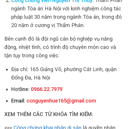
Công chứng viên Nguyễn Thị Thủy:
Thẩm Phán
ngành Tòa án Hà Nội với kinh nghiệm công tác
pháp luật 30 năm trong ngành Tòa án, trong đó
20 năm ở cương vị Thẩm Phán.
Bên cạnh đó là đội ngũ cán bộ nghiệp vụ năng
động, nhiệt tình, có trình độ chuyên môn cao và
tận tụy trong công việc.
Địa chỉ: 165 Giảng Võ, phường Cát Linh, quận
Đống Đa, Hà Nội
Hotline:
0966.22.7979
Email:
ccnguyenhue165@gmail.com
XEM THÊM CÁC TỪ KHÓA TÌM KIẾM:
>>>
Công chứng khai nhận di sản
là quyền nhận