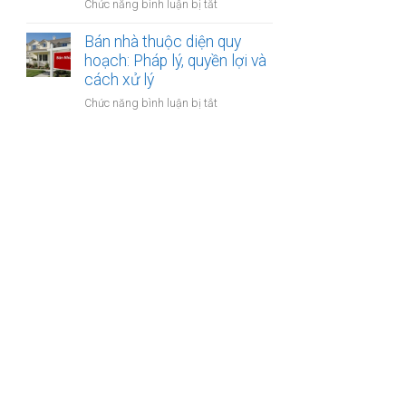
ở
Chức năng bình luận bị tắt
bảo
lập
Bán
hiểm
hợp
nhà
Bán nhà thuộc diện quy
y
đồng
xây
hoạch: Pháp lý, quyền lợi và
tế
công
dựng
cách xử lý
không?
chứng?
trái
ở
Chức năng bình luận bị tắt
phép:
Bán
Phải
nhà
làm
thuộc
sao
diện
để
quy
không
hoạch:
bị
Pháp
phạt?
lý,
quyền
lợi
và
cách
xử
lý