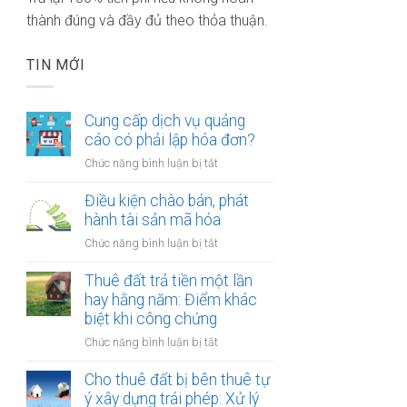
thành đúng và đầy đủ theo thỏa thuận.
TIN MỚI
Cung cấp dịch vụ quảng
cáo có phải lập hóa đơn?
ở
Chức năng bình luận bị tắt
Cung
cấp
Điều kiện chào bán, phát
dịch
hành tài sản mã hóa
vụ
ở
Chức năng bình luận bị tắt
quảng
Điều
cáo
kiện
Thuê đất trả tiền một lần
có
chào
hay hằng năm: Điểm khác
phải
bán,
biệt khi công chứng
lập
phát
hóa
ở
Chức năng bình luận bị tắt
hành
đơn?
Thuê
tài
đất
Cho thuê đất bị bên thuê tự
sản
trả
ý xây dựng trái phép: Xử lý
mã