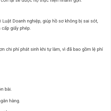
 còn lại sẽ được họ thực hiện nhanh gọn.
 Luật Doanh nghiệp, giúp hồ sơ không bị sai sót,
m cấp giấy phép.
ơn chi phí phát sinh khi tự làm, vì đã bao gồm lệ phí
n bài.
ngân hàng.