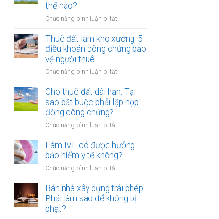
tiền
thế nào?
hóa
một
ở
Chức năng bình luận bị tắt
lần
Cho
hay
thuê
Thuê đất làm kho xưởng: 5
hằng
đất
điều khoản công chứng bảo
năm:
bị
vệ người thuê
Điểm
bên
khác
ở
Chức năng bình luận bị tắt
thuê
biệt
Thuê
tự
khi
đất
Cho thuê đất dài hạn: Tại
ý
công
làm
sao bắt buộc phải lập hợp
xây
chứng
kho
đồng công chứng?
dựng
xưởng:
trái
ở
Chức năng bình luận bị tắt
5
phép:
Cho
điều
Xử
thuê
Làm IVF có được hưởng
khoản
lý
đất
bảo hiểm y tế không?
công
thế
dài
chứng
nào?
ở
Chức năng bình luận bị tắt
hạn:
bảo
Làm
Tại
vệ
IVF
Bán nhà xây dựng trái phép:
sao
người
có
Phải làm sao để không bị
bắt
thuê
được
phạt?
buộc
hưởng
phải