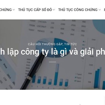
CHỨNG
THỦ TỤC CẤP SỔ ĐỎ
THỦ TỤC CÔNG CHỨNG
CÂU HỎI THƯỜNG GẶP
,
TIN TỨC
h lập công ty là gì và giải p