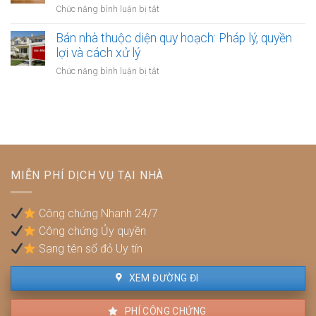
bắt
ở
Chức năng bình luận bị tắt
người
hưởng
buộc
Bán
thuê
bảo
phải
nhà
Bán nhà thuộc diện quy hoạch: Pháp lý, quyền
hiểm
lập
xây
lợi và cách xử lý
y
hợp
dựng
tế
ở
Chức năng bình luận bị tắt
đồng
trái
không?
Bán
công
phép:
nhà
chứng?
Phải
thuộc
làm
diện
sao
quy
để
hoạch:
không
Pháp
bị
MIỄN PHÍ DỊCH VỤ TẠI NHÀ
lý,
phạt?
quyền
lợi
Công chứng Nhanh 24/7
và
Công chứng Ủy quyền
cách
xử
Sang tên sổ đỏ Uy tín
lý
XEM ĐƯỜNG ĐI
PHÍ CÔNG CHỨNG