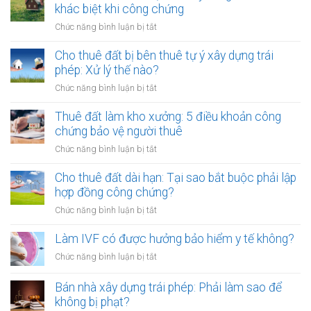
chào
khác biệt khi công chứng
có
bán,
phải
ở
Chức năng bình luận bị tắt
phát
lập
Thuê
hành
hóa
đất
Cho thuê đất bị bên thuê tự ý xây dựng trái
tài
đơn?
trả
phép: Xử lý thế nào?
sản
tiền
mã
ở
Chức năng bình luận bị tắt
một
hóa
Cho
lần
thuê
Thuê đất làm kho xưởng: 5 điều khoản công
hay
đất
chứng bảo vệ người thuê
hằng
bị
năm:
ở
Chức năng bình luận bị tắt
bên
Điểm
Thuê
thuê
khác
đất
Cho thuê đất dài hạn: Tại sao bắt buộc phải lập
tự
biệt
làm
hợp đồng công chứng?
ý
khi
kho
xây
ở
Chức năng bình luận bị tắt
công
xưởng:
dựng
Cho
chứng
5
trái
thuê
Làm IVF có được hưởng bảo hiểm y tế không?
điều
phép:
đất
khoản
ở
Chức năng bình luận bị tắt
Xử
dài
công
Làm
lý
hạn:
chứng
IVF
Bán nhà xây dựng trái phép: Phải làm sao để
thế
Tại
bảo
có
nào?
không bị phạt?
sao
vệ
được