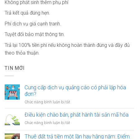
Không phát sinh thêm phụ phí
Trả kết quả đúng hẹn.
Phí dịch vụ giá cạnh tranh.
Tuyệt đối bảo mật thông tin.
Trả lại 100% tiền phí nếu không hoàn thành đúng và đầy đủ
theo thỏa thuận.
TIN MỚI
Cung cấp dịch vụ quảng cáo có phải lập hóa
đơn?
ở
Chức năng bình luận bị tắt
Cung
cấp
Điều kiện chào bán, phát hành tài sản mã hóa
dịch
ở
Chức năng bình luận bị tắt
vụ
Điều
quảng
kiện
Thuê đất trả tiền một lần hay hằng năm: Điểm
cáo